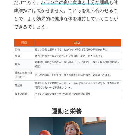
だけでなく、
バランスの良い食事と十分な睡眠
も健
康維持には欠かせません。これらを組み合わせるこ
とで、より効果的に健康な体を維持していくことが
できるでしょう。
項目
詳細
姿勢
正しい姿勢で運動を行う。わからない場合は専門家や動画を参考に。
負荷
体力に合わせた負荷で行う。軽い負荷から始め、徐々に上げる。
筋肉痛は自然な反応だが、強い場合は十分に休息し、長引く場合は医療機関へ
痛み
相談。
運動の種類・組
同じ筋肉ばかりを鍛えず、様々な運動を組み合わせ、休息日も設ける。
み合わせ
効果が出るまで時間がかかるため、焦らず自分のペースで続ける。週数回の短
継続性
時間でも良いので習慣化していく。
食事と睡眠
バランスの良い食事と十分な睡眠も健康維持に重要。
運動と栄養