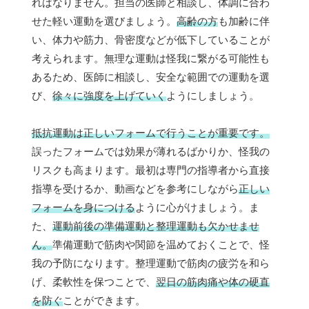
ればなりません。担当の医師と相談し、体調に合わ
せた軽い運動を選びましょう。
高齢の方
も加齢に伴
い、体力や筋力、骨密度などが低下していることが
考えられます。無理な運動は怪我に繋がる可能性も
あるため、医師に相談し、安全な範囲での運動を選
び、
徐々に強度を上げていく
ようにしましょう。
抵抗運動は正しいフォームで行うことが重要です。
誤ったフォームでは効果が薄れるばかりか、怪我の
リスクも高まります。最初は専門の指導者から直接
指導を受けるか、動画などを参考にしながら
正しい
フォームを身につける
ように心がけましょう。ま
た、
運動前後の準備運動と整理運動も欠かせませ
ん。
準備運動で筋肉や関節を温めておくことで、怪
我の予防になります。整理運動で筋肉の疲労を和ら
げ、柔軟性を保つことで、
翌日の筋肉痛や体の硬直
を防ぐ
ことができます。