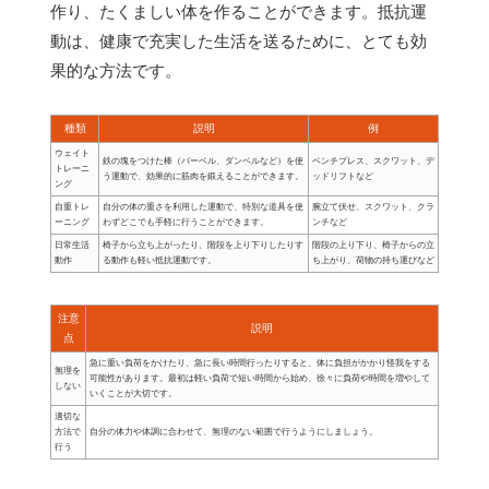
作り、たくましい体を作ることができます。抵抗運
動は、健康で充実した生活を送るために、とても効
果的な方法です。
種類
説明
例
ウェイト
鉄の塊をつけた棒（バーベル、ダンベルなど）を使
ベンチプレス、スクワット、デ
トレーニ
う運動で、効果的に筋肉を鍛えることができます。
ッドリフトなど
ング
自重トレ
自分の体の重さを利用した運動で、特別な道具を使
腕立て伏せ、スクワット、クラ
ーニング
わずどこでも手軽に行うことができます。
ンチなど
日常生活
椅子から立ち上がったり、階段を上り下りしたりす
階段の上り下り、椅子からの立
動作
る動作も軽い抵抗運動です。
ち上がり、荷物の持ち運びなど
注意
説明
点
急に重い負荷をかけたり、急に長い時間行ったりすると、体に負担がかかり怪我をする
無理を
可能性があります。最初は軽い負荷で短い時間から始め、徐々に負荷や時間を増やして
しない
いくことが大切です。
適切な
方法で
自分の体力や体調に合わせて、無理のない範囲で行うようにしましょう。
行う