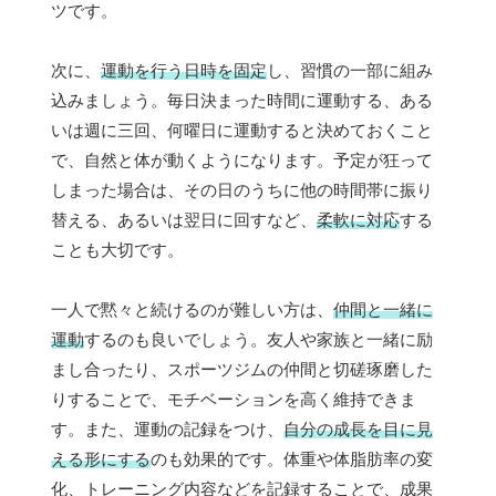
ツです。
次に、
運動を行う日時を固定
し、習慣の一部に組み
込みましょう。毎日決まった時間に運動する、ある
いは週に三回、何曜日に運動すると決めておくこと
で、自然と体が動くようになります。予定が狂って
しまった場合は、その日のうちに他の時間帯に振り
替える、あるいは翌日に回すなど、
柔軟に対応
する
ことも大切です。
一人で黙々と続けるのが難しい方は、
仲間と一緒に
運動
するのも良いでしょう。友人や家族と一緒に励
まし合ったり、スポーツジムの仲間と切磋琢磨した
りすることで、モチベーションを高く維持できま
す。また、運動の記録をつけ、
自分の成長を目に見
える形にする
のも効果的です。体重や体脂肪率の変
化、トレーニング内容などを記録することで、成果