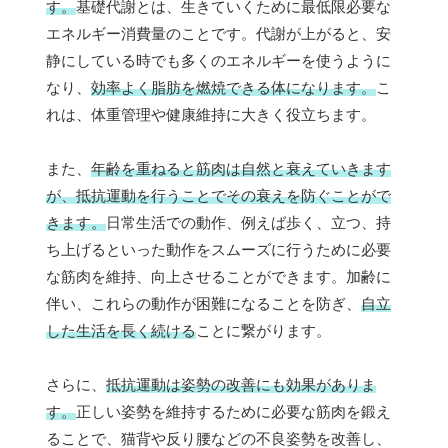
す。
基礎代謝とは、生きていくために最低限必要な
エネルギー消費量のことです。代謝が上がると、安
静にしている時でも多くのエネルギーを使うように
なり、
効率よく脂肪を燃焼できる体になります。
こ
れは、体重管理や健康維持に大きく役立ちます。
また、
年齢を重ねると筋肉は自然と衰えていきます
が、抵抗運動を行うことでその衰えを防ぐことがで
きます。
日常生活での動作、例えば歩く、立つ、持
ち上げるといった動作をスムーズに行うために必要
な筋肉を維持、向上させることができます。加齢に
伴い、これらの動作が困難になることを防ぎ、
自立
した生活を長く続ける
ことに繋がります。
さらに、
抵抗運動は姿勢の改善にも効果がありま
す。
正しい姿勢を維持するために必要な筋肉を鍛え
ることで、猫背や反り腰などの不良姿勢を改善し、