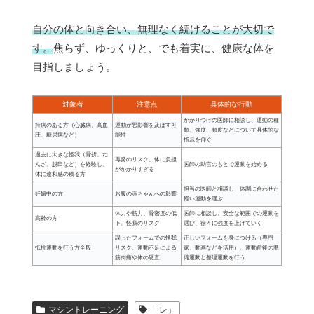
自分の体と向き合い、無理なく続けることが大切で
す。
焦らず、ゆっくりと、でも着実に、健康な体を
目指しましょう。
対象者
注意点
具体的な行動
かかりつけの医師に相談し、運動の種
持病のある方（心臓病、高血
運動が悪影響を及ぼす可
類、強度、頻度などについて具体的な
圧、糖尿病など）
能性
指示を仰ぐ
過去に大きな怪我（骨折、ね
再発のリスク、体に負担
んざ、脱臼など）を経験し、
医師の助言のもとで運動を始める
がかかりすぎる
体に違和感の残る方
担当の医師と相談し、体調に合わせた
妊娠中の方
お腹の赤ちゃんへの影響
軽い運動を選ぶ
体力や筋力、骨密度の低
医師に相談し、安全な範囲での運動を
高齢の方
下、怪我のリスク
選び、徐々に強度を上げていく
誤ったフォームでの怪我
正しいフォームを身につける（専門
抵抗運動を行う方全般
リスク、運動不足による
家、動画などを活用）、運動前後の準
筋肉痛や体の硬直
備運動と整理運動を行う
マシントレーニング
「レ」