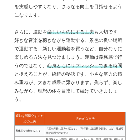
を実感しやすくなり、さらなる向上を目指せるよう
になります。
さらに、運動を
楽しいものにする工夫
も大切です。
好きな音楽を聴きながら運動する、景色の良い場所
で運動する、新しい運動着を買うなど、自分なりに
楽しめる方法を見つけましょう。運動は義務感で行
うのではなく、
心身ともにリフレッシュできる時間
と捉えることが、継続の秘訣です。小さな努力の積
み重ねが、大きな成果に繋がります。焦らず、楽し
みながら、理想の体を目指して続けていきましょ
う。
運動を習慣化するた
具体的な方法
めの工夫
「三か月後に五キロ落とす」「半年後には腹筋を割る」など、達成可
具体的な目標を立てる
能な範囲で設定する
毎日決まった時間に運動する、あるいは週に三回、何曜日に運動する