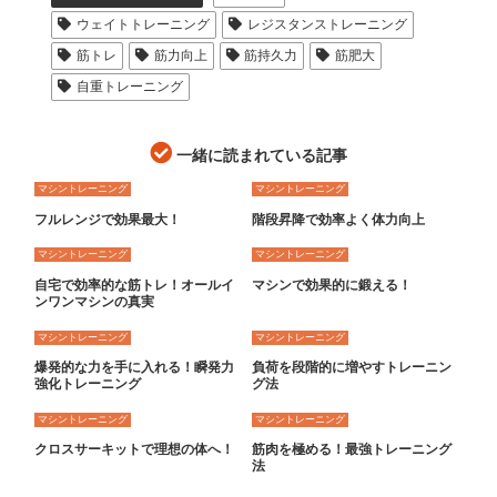
ウェイトトレーニング
レジスタンストレーニング
筋トレ
筋力向上
筋持久力
筋肥大
自重トレーニング
一緒に読まれている記事
マシントレーニング
マシントレーニング
フルレンジで効果最大！
階段昇降で効率よく体力向上
マシントレーニング
マシントレーニング
自宅で効率的な筋トレ！オールイ
マシンで効果的に鍛える！
ンワンマシンの真実
マシントレーニング
マシントレーニング
爆発的な力を手に入れる！瞬発力
負荷を段階的に増やすトレーニン
強化トレーニング
グ法
マシントレーニング
マシントレーニング
クロスサーキットで理想の体へ！
筋肉を極める！最強トレーニング
法