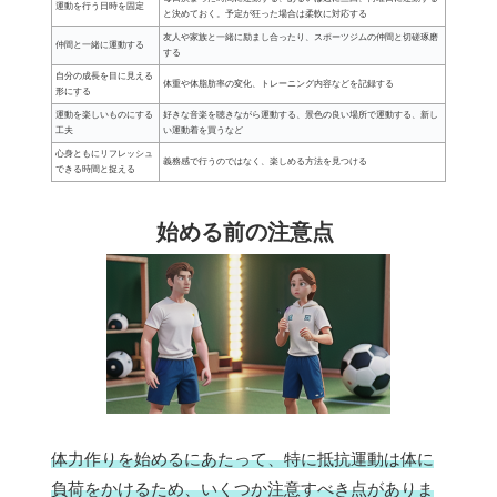
運動を行う日時を固定
と決めておく。予定が狂った場合は柔軟に対応する
友人や家族と一緒に励まし合ったり、スポーツジムの仲間と切磋琢磨
仲間と一緒に運動する
する
自分の成長を目に見える
体重や体脂肪率の変化、トレーニング内容などを記録する
形にする
運動を楽しいものにする
好きな音楽を聴きながら運動する、景色の良い場所で運動する、新し
工夫
い運動着を買うなど
心身ともにリフレッシュ
義務感で行うのではなく、楽しめる方法を見つける
できる時間と捉える
始める前の注意点
体力作りを始めるにあたって、特に抵抗運動は体に
負荷をかけるため、いくつか注意すべき点がありま