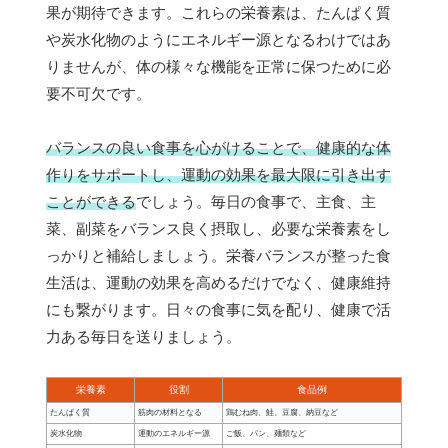
果が期待できます。これらの栄養素は、たんぱく質
や炭水化物のようにエネルギー源となるわけではあ
りませんが、体の様々な機能を正常に保つために必
要不可欠です。
バランスの良い食事を心がけることで、健康的な体
作りをサポートし、運動の効果を最大限に引き出す
ことができる
でしょう。毎日の食事で、主食、主
菜、副菜をバランス良く摂取し、必要な栄養素をし
っかりと補給しましょう。栄養バランスが整った食
生活は、運動の効果を高めるだけでなく、健康維持
にも繋がります。日々の食事に気を配り、健康で活
力ある毎日を送りましょう。
栄養素
役割
食品例
たんぱく質
筋肉の材料となる
鶏むね肉、鮭、豆腐、納豆など
炭水化物
運動のエネルギー源
ご飯、パン、麺類など