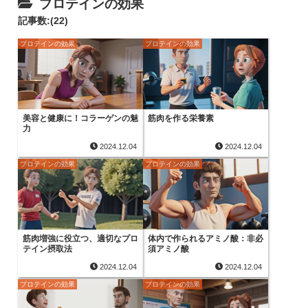
プロテインの効果
記事数:(22)
プロテインの効果
プロテインの効果
美容と健康に！コラーゲンの魅
筋肉を作る栄養素
力
2024.12.04
2024.12.04
プロテインの効果
プロテインの効果
筋肉増強に役立つ、適切なプロ
体内で作られるアミノ酸：非必
テイン摂取法
須アミノ酸
2024.12.04
2024.12.04
プロテインの効果
プロテインの効果