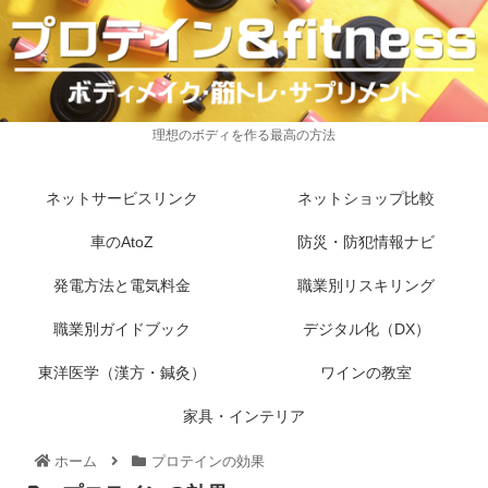
理想のボディを作る最高の方法
ネットサービスリンク
ネットショップ比較
車のAtoZ
防災・防犯情報ナビ
発電方法と電気料金
職業別リスキリング
職業別ガイドブック
デジタル化（DX）
東洋医学（漢方・鍼灸）
ワインの教室
家具・インテリア
ホーム
プロテインの効果