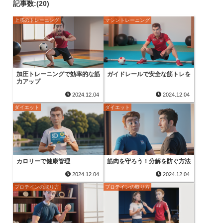
記事数:(20)
上肢のトレーニング
マシントレーニング
加圧トレーニングで効率的な筋
ガイドレールで安全な筋トレを
力アップ
2024.12.04
2024.12.04
ダイエット
ダイエット
カロリーで健康管理
筋肉を守ろう！分解を防ぐ方法
2024.12.04
2024.12.04
プロテインの取り方
プロテインの取り方