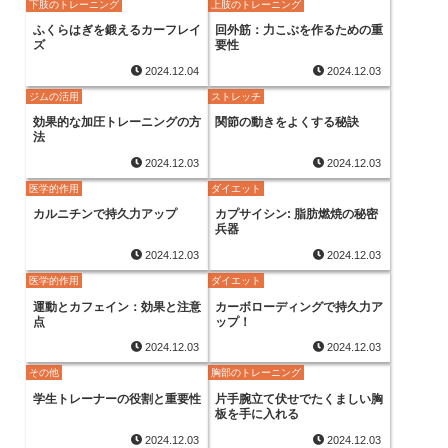
下肢のトレーニング
上肢のトレーニング
ふくらはぎを鍛えるカーフレイ
回外筋：力こぶを作るための重
ズ
要性
2024.12.04
2024.12.03
ジムの活用
ストレッチ
効果的な加圧トレーニングの方
関節の動きをよくする秘訣
法
2024.12.03
2024.12.03
医学的作用
ダイエット
カルニチンで持久力アップ
カプサイシン: 脂肪燃焼の秘密
兵器
2024.12.03
2024.12.03
医学的作用
ダイエット
運動とカフェイン：効果と注意
カーボローディングで持久力ア
点
ップ！
2024.12.03
2024.12.03
その他
胸部のトレーニング
学生トレーナーの役割と重要性
片手腕立て伏せでたくましい胸
板を手に入れる
2024.12.03
2024.12.03