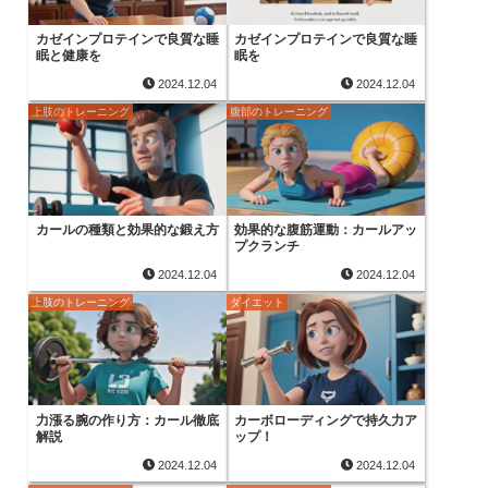
カゼインプロテインで良質な睡
カゼインプロテインで良質な睡
眠と健康を
眠を
2024.12.04
2024.12.04
上肢のトレーニング
腹部のトレーニング
カールの種類と効果的な鍛え方
効果的な腹筋運動：カールアッ
プクランチ
2024.12.04
2024.12.04
上肢のトレーニング
ダイエット
力漲る腕の作り方：カール徹底
カーボローディングで持久力ア
解説
ップ！
2024.12.04
2024.12.04