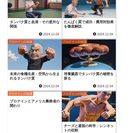
タンパク質と血清：その意外な
たんぱく質で成功：費用対効果
関係
を徹底解説
2024.12.04
2024.12.04
プロテインの知識
プロテインの知識
未来の食糧生産：空気から生ま
培養臓器でタンパク質の秘密を
れるタンパク質
探る
2024.12.04
2024.12.04
プロテインの知識
プロテインの知識
プロテインとアメリカ農務省の
関わり
チーズと凝固の科学：レンネッ
トの役割