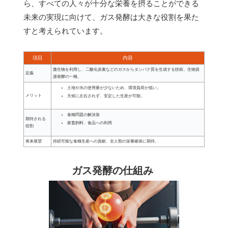
ら、すべての人々が十分な栄養を摂ることができる
未来の実現に向けて、ガス発酵は大きな役割を果た
すと考えられています。
項目
内容
微生物を利用し、二酸化炭素などのガスからタンパク質を生成する技術。生物資
定義
源発酵の一種。
土地や水の使用量が少ないため、環境負荷が低い。
メリット
天候に左右されず、安定した生産が可能。
食糧問題の解決策
期待される
家畜飼料、食品への利用
役割
将来展望
持続可能な食糧生産への貢献、全人類の栄養確保に期待。
ガス発酵の仕組み