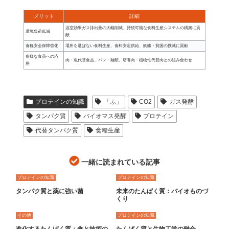
メリット
詳細
温室効果ガス排出量の大幅削減、持続可能な食料生産システムの構築に貢
環境負荷低減
献
食糧安全保障強化
場所を選ばない食料生産、食料安定供給、飢餓・貧困の撲滅に貢献
多様な食品への応
肉・魚代替食品、パン・麺類、培養肉・植物性代替肉との組み合わせ
用
プロテインの知識
「ふ」
CO2
ガス発酵
タンパク質
バイオマス発酵
プロテイン
代替タンパク質
食糧生産
一緒に読まれている記事
プロテインの知識
プロテインの知識
タンパク質と薬に強い菌
未来のたんぱく質：バイオものづ
くり
その他
プロテインの知識