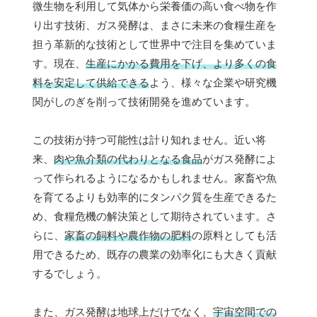
微生物を利用して気体から栄養価の高い食べ物を作
り出す技術、ガス発酵は、まさに未来の食糧生産を
担う革新的な技術として世界中で注目を集めていま
す。現在、
生産にかかる費用を下げ、より多くの食
料を安定して供給できる
よう、様々な企業や研究機
関がしのぎを削って技術開発を進めています。
この技術が持つ可能性は計り知れません。近い将
来、
肉や魚介類の代わりとなる食品
がガス発酵によ
って作られるようになるかもしれません。家畜や魚
を育てるよりも効率的にタンパク質を生産できるた
め、食糧危機の解決策として期待されています。さ
らに、
家畜の飼料や農作物の肥料
の原料としても活
用できるため、既存の農業の効率化にも大きく貢献
するでしょう。
また、ガス発酵は地球上だけでなく、
宇宙空間での