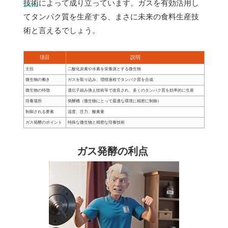
技術
によって成り立っています。ガスを有効活用し
てタンパク質を生産する、まさに未来の食料生産技
術と言えるでしょう。
項目
説明
主役
二酸化炭素や水素を栄養源とする微生物
微生物の働き
ガスを取り込み、増殖過程でタンパク質を合成
微生物の特徴
遺伝子組み換え技術等で改良され、多くのタンパク質を効率的に生産
培養場所
発酵槽（微生物にとって最適な環境に精密に制御）
制御される要素
温度、圧力、酸素量
ガス発酵のポイント
特殊な微生物と精密な培養技術
ガス発酵の利点