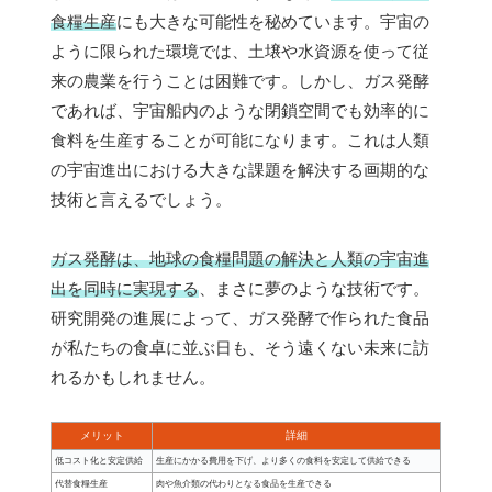
食糧生産
にも大きな可能性を秘めています。宇宙の
ように限られた環境では、土壌や水資源を使って従
来の農業を行うことは困難です。しかし、ガス発酵
であれば、宇宙船内のような閉鎖空間でも効率的に
食料を生産することが可能になります。これは人類
の宇宙進出における大きな課題を解決する画期的な
技術と言えるでしょう。
ガス発酵は、地球の食糧問題の解決と人類の宇宙進
出を同時に実現する
、まさに夢のような技術です。
研究開発の進展によって、ガス発酵で作られた食品
が私たちの食卓に並ぶ日も、そう遠くない未来に訪
れるかもしれません。
メリット
詳細
低コスト化と安定供給
生産にかかる費用を下げ、より多くの食料を安定して供給できる
代替食糧生産
肉や魚介類の代わりとなる食品を生産できる