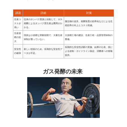
課題
詳細
対策
生産コ
従来のタンパク質源と比較して、ガス
微生物の改良、発酵装置の効率化などによる生
ストが
発酵によるタンパク質生産は費用がか
産効率の向上とコスト削減。
高い
かる。
生産規
現状は小規模な実験段階で、大量生産
大規模工場の建設、生産工程・品質管理体制の
模の拡
体制が整っていない。
整備。
大
長期的な安全性試験の実施、結果の公表、国に
安全性
新しい技術のため、長期的な安全性デ
よる規制・ガイドライン策定、消費者への情報
の確保
ータが不足。
提供。
ガス発酵の未来