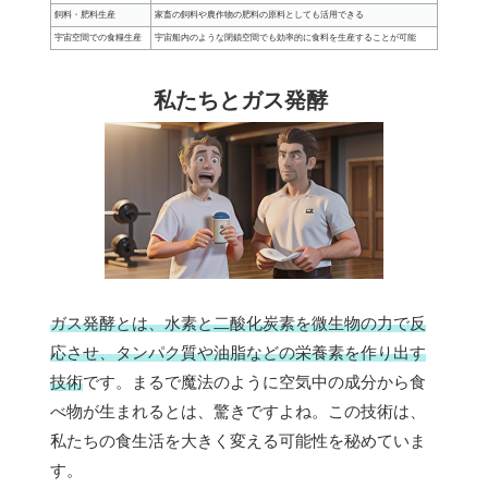
飼料・肥料生産
家畜の飼料や農作物の肥料の原料としても活用できる
宇宙空間での食糧生産
宇宙船内のような閉鎖空間でも効率的に食料を生産することが可能
私たちとガス発酵
ガス発酵とは、水素と二酸化炭素を微生物の力で反
応させ、タンパク質や油脂などの栄養素を作り出す
技術
です。まるで魔法のように空気中の成分から食
べ物が生まれるとは、驚きですよね。この技術は、
私たちの食生活を大きく変える可能性を秘めていま
す。