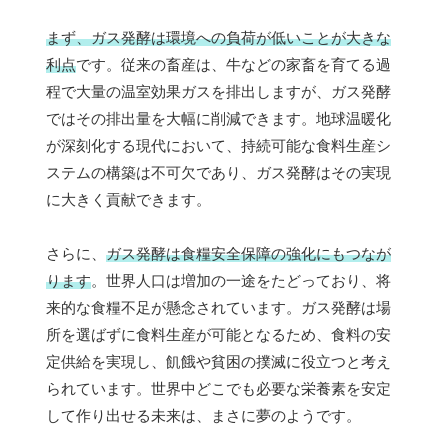
まず、ガス発酵は環境への負荷が低いことが大きな
利点
です。従来の畜産は、牛などの家畜を育てる過
程で大量の温室効果ガスを排出しますが、ガス発酵
ではその排出量を大幅に削減できます。地球温暖化
が深刻化する現代において、持続可能な食料生産シ
ステムの構築は不可欠であり、ガス発酵はその実現
に大きく貢献できます。
さらに、
ガス発酵は食糧安全保障の強化にもつなが
ります
。世界人口は増加の一途をたどっており、将
来的な食糧不足が懸念されています。ガス発酵は場
所を選ばずに食料生産が可能となるため、食料の安
定供給を実現し、飢餓や貧困の撲滅に役立つと考え
られています。世界中どこでも必要な栄養素を安定
して作り出せる未来は、まさに夢のようです。