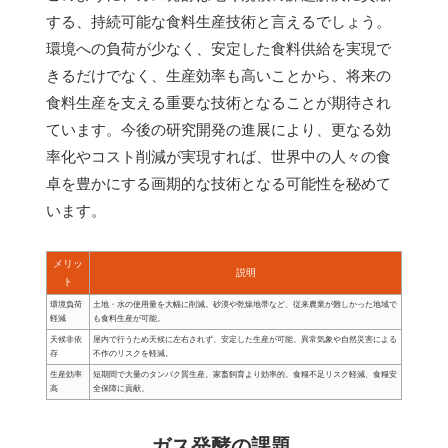
する、持続可能な食料生産技術と言えるでしょう。
環境への負荷が少なく、安定した食料供給を実現で
きるだけでなく、生産効率も高いことから、将来の
食料生産を支える重要な技術となることが期待され
ています。今後の研究開発の進展により、更なる効
率化やコスト削減が実現すれば、世界中の人々の食
卓を豊かにする画期的な技術となる可能性を秘めて
います。
メリッ
説明
ト
環境負荷
土地・水の使用量を大幅に削減。砂漠や乾燥地帯など、従来農業が難しかった地域で
軽減
も食料生産が可能。
天候非依
屋内で行うため天候に左右されず、安定した生産が可能。異常気象や自然災害による
存
不作のリスクを軽減。
生産効率
短期間で大量のタンパク質生産。家畜飼育より効率的。食糧不足リスク軽減、食糧安
高
全保障に貢献。
ガス発酵の課題