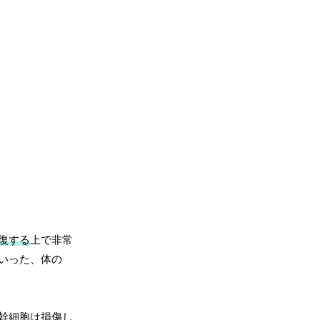
復する
上で非常
いった、体の
幹細胞は損傷し