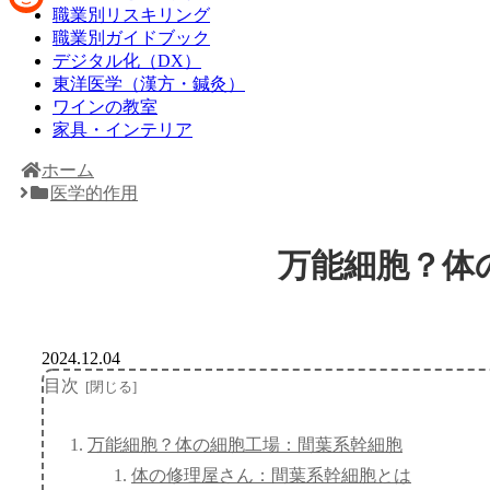
職業別リスキリング
Reddit
職業別ガイドブック
デジタル化（DX）
東洋医学（漢方・鍼灸）
ワインの教室
家具・インテリア
ホーム
医学的作用
万能細胞？体
2024.12.04
目次
万能細胞？体の細胞工場：間葉系幹細胞
体の修理屋さん：間葉系幹細胞とは