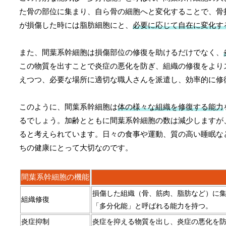
た骨の部位に集まり、自ら骨の細胞へと変化することで、骨
が損傷した時には脂肪細胞にと、
必要に応じて自在に変化す
また、間葉系幹細胞は損傷部位の修復を助けるだけでなく、
この物質を出すことで炎症の悪化を防ぎ、組織の修復をより
えつつ、必要な場所に適切な職人さんを派遣し、効率的に修
このように、間葉系幹細胞は
体の様々な組織を修復する能力
るでしょう。加齢とともに間葉系幹細胞の数は減少しますが
ると考えられています。日々の食事や運動、質の高い睡眠な
ちの健康にとって大切なのです。
間葉系幹細胞の機能
損傷した組織（骨、筋肉、脂肪など）に
組織修復
「多分化能」と呼ばれる能力を持つ。
炎症抑制
炎症を抑える物質を出し、炎症の悪化を