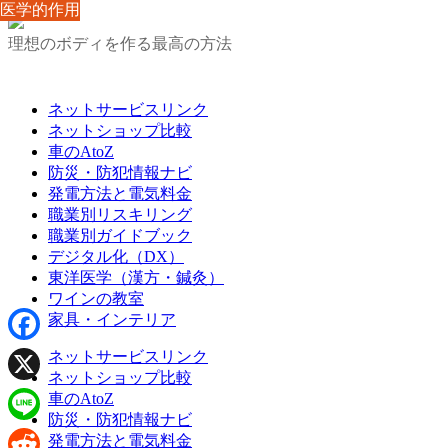
医学的作用
医学的作用
医学的作用
医学的作用
医学的作用
医学的作用
医学的作用
医学的作用
医学的作用
理想のボディを作る最高の方法
ネットサービスリンク
ネットショップ比較
車のAtoZ
防災・防犯情報ナビ
発電方法と電気料金
職業別リスキリング
職業別ガイドブック
デジタル化（DX）
東洋医学（漢方・鍼灸）
ワインの教室
家具・インテリア
Facebook
ネットサービスリンク
ネットショップ比較
X
車のAtoZ
防災・防犯情報ナビ
Line
発電方法と電気料金