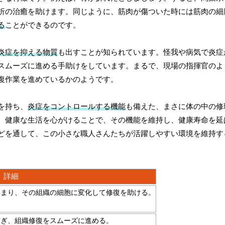
折の治癒を助けます。同じように、筋肉が傷ついた時には筋肉の細
る
ことができるのです。
炎症を抑える物質
も出すことが知られています。怪我や病気で炎症
スムーズに進める手助けをしています。まるで、現場の指揮官のよ
復作業を進めているかのようです。
を持ち、
炎症をコントロールする機能
も備えた、まさに体の中の修
、健康な生活を心がけることで、その機能を維持し、健康寿命を延
どを通して、この小さな職人さんたちが活躍しやすい環境を維持す
詳細
集まり、その組織の細胞に変化して修復を助ける。
防ぎ、組織修復をスムーズに進める。