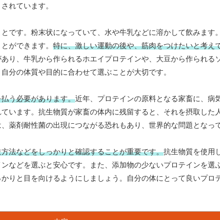
目されています。
ことです。粉末状になっていて、水や牛乳などに溶かして飲みます
ことができます。
特に、激しい運動の後や、筋肉をつけたいと考え
があり、牛乳から作られるホエイプロテインや、大豆から作られる
、自分の体質や目的に合わせて選ぶことが大切です。
を払う必要があります。
近年、プロテインの原料となる家畜に、病
れています。抗生物質が家畜の体内に残留すると、それを摂取した
は、薬剤耐性菌の出現につながる恐れもあり、世界的な問題となっ
造方法などをしっかりと確認することが重要です。
抗生物質を使用
インなどを選ぶと安心です。また、添加物の少ないプロテインを選
っかりと目を向けるようにしましょう。自分の体にとって良いプロ