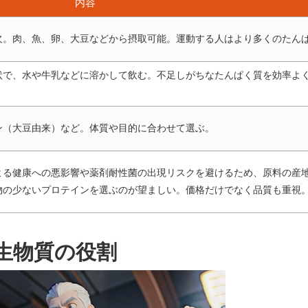
内容
欠。肉、魚、卵、大豆などから摂取可能。運動する人はより多くのたん
状で、水や牛乳などに溶かして飲む。不足しがちなたんぱく質を効率よ
ン（大豆由来）など。体質や目的に合わせて選ぶ。
よる健康への悪影響や薬剤耐性菌の出現リスクを避けるため、原料の産
物の少ないプロテインを選ぶのが望ましい。価格だけでなく品質も重視
生物質の役割