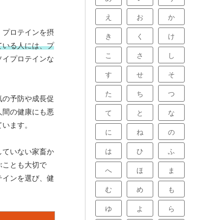
え
お
か
。プロテインを摂
き
く
け
ている人には、プ
こ
さ
し
ソイプロテインな
す
せ
そ
た
ち
つ
気の予防や成長促
人間の健康にも悪
て
と
な
ています。
に
ね
の
は
ひ
ふ
していない家畜か
ぶことも大切で
へ
ほ
ま
テインを選び、健
む
め
も
ゆ
よ
ら