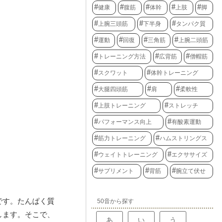
健康
腹筋
体幹
上肢
脚
上腕三頭筋
下半身
タンパク質
運動
回復
三角筋
上腕二頭筋
トレーニング方法
広背筋
僧帽筋
スクワット
体幹トレーニング
大腿四頭筋
肩
柔軟性
上肢トレーニング
ストレッチ
パフォーマンス向上
有酸素運動
筋力トレーニング
ハムストリングス
ウェイトトレーニング
エクササイズ
サプリメント
背筋
腕立て伏せ
です。たんぱく質
50音から探す
します。そこで、
あ
い
う