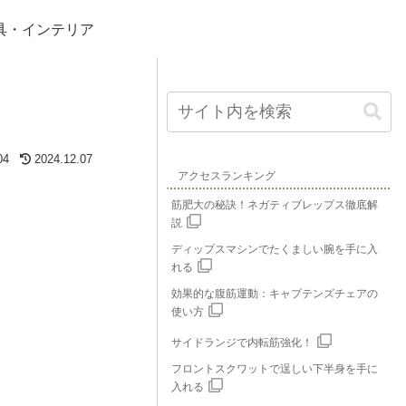
具・インテリア
04
2024.12.07
アクセスランキング
筋肥大の秘訣！ネガティブレップス徹底解
説
ディップスマシンでたくましい腕を手に入
れる
効果的な腹筋運動：キャプテンズチェアの
使い方
サイドランジで内転筋強化！
フロントスクワットで逞しい下半身を手に
入れる