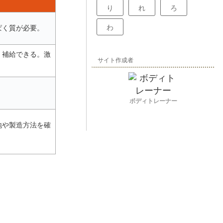
り
れ
ろ
わ
ぱく質が必要。
く補給できる。激
サイト作成者
ボディトレーナー
地や製造方法を確
。