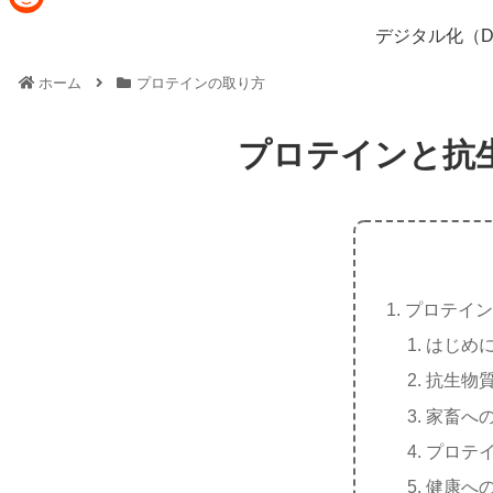
e
i
R
デジタル化（D
b
n
e
o
ホーム
プロテインの取り方
e
d
o
d
k
プロテインと抗
i
t
プロテイン
はじめ
抗生物
家畜へ
プロテ
健康へ