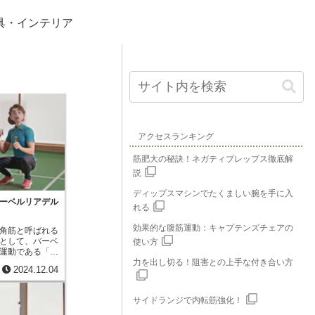
具・インテリア
アクセスランキング
筋肥大の秘訣！ネガティブレップス徹底解
説
ディップスマシンでたくましい腕を手に入
ーベルリアデル
れる
効果的な腹筋運動：キャプテンズチェアの
角筋と呼ばれる
として、バーベ
使い方
運動である「バ
グ」が有効で
力を出し切る！阻害との上手な付き合い方
2024.12.04
丸みを形作る上
す。この部分を
ランスが整い、
サイドランジで内転筋強化！
に入れることが
この三角筋後部