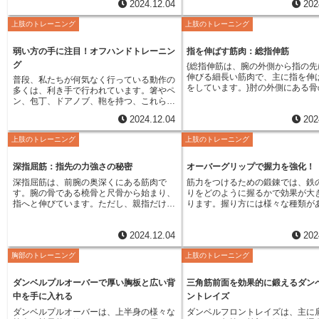
筋肉は重要な役割を果たします。正面挙げ
2024.12.04
202
をする、楽器を演奏する、パソコ
指屈筋があります。長母指屈筋は、前腕の
側手根伸筋が働いています。また
で肩の筋肉を鍛えることで、これらの動作
ボードを打つといった動作を思い
奥深くに位置する筋肉です。この筋肉は腕
手作業をする際にも、長橈側手根
が楽になるだけでなく、肩の痛みや怪我の
上肢のトレーニング
上肢のトレーニング
みてください。これらの動作全て
の骨から始まり、腱となって手首のトンネ
首の安定性を保つことで、正確な
予防にも繋がります。正面挙げを行う際に
の外転という動きが深く関わって
ルである手根管を通り、親指の一番先の骨
ポートしています。このように、
は、正しい姿勢と方法で行うことが大切で
親指を外転させることで、私たち
（末節骨）まで繋がっています。このた
根伸筋は、私たちの手の複雑で繊
弱い方の手に注目！オフハンドトレーニン
指を伸ばす筋肉：総指伸筋
す。姿勢が悪かったり、方法が間違ってい
しっかりと掴み、細かい動作を正
め、長母指屈筋は親指を曲げる動き、つま
を支える上で欠かせない筋肉と言
ると、狙っている筋肉を効果的に鍛えられ
グ
{総指伸筋は、腕の外側から指の先
ことができるのです。もし親指の
り屈曲動作において非常に重要な役割を担
ょう。
ないばかりか、怪我に繋がる恐れもありま
伸びる細長い筋肉で、主に指を伸
普段、私たちが何気なく行っている動作の
弱くなってしまうと、これらの動
っています。他の指を曲げる動作に関わる
す。具体的には、背筋を伸ばし、腕をまっ
をしています。}肘の外側にある骨
多くは、利き手で行われています。箸やペ
ーズに行えなくなる可能性があり
筋肉、例えば浅指屈筋や深指屈筋などは、
すぐ伸ばしたまま、ゆっくりとおもりを持
張り、上腕骨外側上顆と呼ばれる
ン、包丁、ドアノブ、鞄を持つ、これらは
む力が弱まったり、細かい作業が
複数の指を同時に曲げる働きをします。し
ち上げます。おもりを下ろす時も、ゆっく
始まり、前腕の後面を通り、親指
ほとんどの人が利き手を使うでしょう。そ
なったりするだけでなく、手首や
かし、長母指屈筋は親指だけに作用すると
りとコントロールしながら行うことが重要
2024.12.04
202
本の指の末節骨、つまり指の一番
のため、利き手ではない手は、意識して使
け根に痛みが生じることもありま
いう特徴を持っています。このおかげで、
です。呼吸も止めずに、持ち上げるときに
付いています。この筋肉のおかげ
わない限り、鍛えられる機会が少なくなり
は、親指の外転筋が弱ることで、
親指は他の指とは独立した、繊細で精密な
息を吐き、下ろすときに息を吸うように心
上肢のトレーニング
上肢のトレーニング
ちは指をまっすぐ伸ばすことがで
がちです。このような状態が続くと、左右
や関節に負担がかかりやすくなる
動きを行うことができるのです。例えば、
がけましょう。これらの点に注意して、適
総指伸筋は、私たちが日々行う動
の腕や手の筋肉の大きさに差が出たり、筋
す。そのため、親指の外転筋を鍛
小さなものを摘んだり、ペンを握って字を
切な方法で正面挙げを行うことで、安全か
も、特に指を使う細かい作業に大
力に偏りが生じたりします。この左右の筋
は、手の健康を維持し、日常生活
深指屈筋：指先の力強さの秘密
オーバーグリップで握力を強化！
書いたり、箸を使って食事をしたりするな
つ効果的に肩の筋肉を鍛え、理想の体型に
っています。例えば、パソコンの
力の差は、体のバランスを崩し、姿勢が悪
送る上で非常に重要です。親指の
ど、日常生活における様々な動作は、この
近づくことができます。
深指屈筋は、前腕の奥深くにある筋肉で
筋力をつけるための鍛錬では、鉄
ドを打つ時や、ペンで文字を書く
くなる原因の一つとなります。例えば、鞄
鍛えるための具体的な方法として
長母指屈筋の働きによって支えられていま
す。腕の骨である橈骨と尺骨から始まり、
りをどのように握るかで効果が大
使って食事をする時など、指を器
をいつも同じ側の肩に掛けていたり、片方
にゴムバンドを掛けて外側に開く
す。また、楽器の演奏や手芸など、より高
指へと伸びています。ただし、親指だけは
ります。握り方には様々な種類が
すためには、総指伸筋が重要な役
の足に重心を掛けて立っていたりする癖
小さなボールを親指と人差し指で
度な技能を発揮する際にも、長母指屈筋の
別の筋肉がその役割を担っており、深指屈
えたい筋肉や目的に合わせて適切
しています。また、物をつかむ動
は、体の歪みに繋がります。また、スポー
る運動などが効果的です。これら
繊細な動きが不可欠です。この筋肉の働き
筋は人差し指、中指、薬指、小指の四本の
を選ぶことが大切です。ここでは
指伸筋の働きによってスムーズに
ツにおいても、特定の筋肉や関節に負担が
毎日継続して行うことで、親指の
によって、私たちは様々な道具を巧みに使
2024.12.04
202
指を動かします。この筋肉は、指の先端に
握り方をいくつか紹介します。ま
ができます。ドアノブを回したり
集中し、怪我のリスクを高める可能性があ
強化し、手の機能を維持・向上さ
いこなし、細かい作業を行うことができる
近い骨、末節骨底と呼ばれる部分に繋がっ
バーグリップは手のひらを下に向
を持ち上げたりする時など、無意
ります。そこで、利き手ではない方の手を
ができます。また、日常生活の中
のです。長母指屈筋は、私たちの手の機能
胸部のトレーニング
上肢のトレーニング
ているため、指を曲げる、特に指先を曲げ
方法です。鉄の棒を上から握るよ
に総指伸筋を使っていることが多
積極的に使うトレーニングが重要になりま
識的に親指を使う動作を心がける
において欠かせない存在と言えるでしょ
る動作で重要な役割を担います。深指屈筋
ため、順手とも呼ばれます。この
す。指を伸ばす以外にも、総指伸
す。これは、利き手ではない方の手で、ダ
親指の外転筋を自然に鍛えること
う。
は、浅指屈筋という別の筋肉の下に位置し
は、主に背中や肩の筋肉を鍛える
首を反らせる、手のひらを上に向
ダンベルプルオーバーで厚い胸板と広い背
三角筋前面を効果的に鍛えるダン
ンベルを持ち上げたり、ゴムチューブを引
す。
ています。浅指屈筋も指を曲げる筋肉です
です。例えば、懸垂やラットプル
にも関わっています。さらに、指
っ張ったりするなど、普段利き手で行うト
中を手に入れる
ントレイズ
が、深指屈筋はそれよりも深い場所にある
いった背中を鍛える種目、ショル
動きを調整する役割も担っており
レーニングと同じ内容を行うものです。こ
ため「深」指屈筋と呼ばれています。この
スといった肩を鍛える種目でよく
ダンベルプルオーバーは、上半身の様々な
ダンベルフロントレイズは、主に
作業を可能にしています。例えば
のトレーニングを続けることで、左右の筋