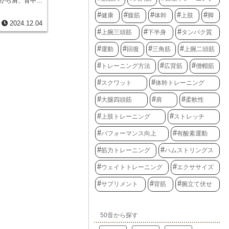
から肩、背中に
のように、腕を
えると、指の力
、肩甲骨の動き
割を担っていま
をきたす可能性
健康
腹筋
体幹
上肢
脚
の改善や美しい
腱板（ローテー
、瓶の蓋を開け
2024.12.04
要な筋肉です。
関節を安定させ
い荷物を持つの
僧帽筋は、上
上腕三頭筋
下半身
タンパク質
ります。他の３
もあります。ま
位に分かれてい
、そして肩甲下
なり、ボタンを
、主に上部僧帽
骨の関節窩と呼
動作にも影響が
運動
回復
三角筋
上腕二頭筋
のはダンベルで
にしっかりと固
屈筋の機能を維
、自分の体力レ
。まるで腕の骨
適切なトレーニ
トレーニング方法
広背筋
僧帽筋
可能です。初心
なバネのように
ベルやゴムバン
、徐々に重さを
、脱臼するのを
、握力トレーニ
スクワット
体幹トレーニング
う。トレーニン
めたこれらの４
トレッチも重要
。まず、両手に
合いながら働く
伸ばすことで、
大腿四頭筋
肩
柔軟性
程度に開いてま
スムーズに行う
の予防にも繋が
伸ばし、目線は
小円筋は小さい
も、意識的に指
始姿勢です。次
上肢トレーニング
ストレッチ
ある棘下筋と共
ることで、浅指
うに肩をすくめ
、肩関節の安定
す。
げたり、首をす
日常生活におい
パフォーマンス向上
有酸素運動
ださい。肩甲骨
を様々な方向に
、ゆっくりと元
働いていると言
筋力トレーニング
ハムストリングス
作を繰り返すこ
小円筋を鍛える
ることができま
持する上で非常
ウェイトトレーニング
エクササイズ
ときに息を吐
吸うようにしま
サプリメント
背筋
腕立て伏せ
意識しましょ
ュラッグは、自
継続しやすいと
いフォームで行
に鍛え、理想的
50音から探す
とができます。