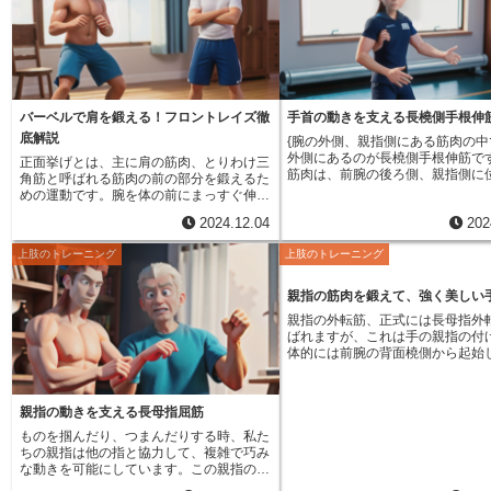
回数を減らしていくのです。最終
上半身を手に入れたい方にぴったりです。
1回しか挙げられない限界重量に
また、正しい姿勢で行うことで、体の軸と
す。この最も重い重量に挑戦する
なる体幹の安定性を高める効果も期待でき
ピラミッドの頂点となります。頂
ます。肩の筋肉は、日常生活における様々
たら、今度はピラミッドを降りる
な動作に関係しています。そのため、肩の
重量を下げながら回数を増やして
筋肉を鍛えることは、姿勢の改善や肩こり
す。例えば、限界重量に挑戦した
の予防に繋がります。基礎代謝が向上する
バーベルで肩を鍛える！フロントレイズ徹
手首の動きを支える長橈側手根伸
の90%程度の重量で3回を目標に
効果も期待できるため、痩身効果にも役立
底解説
{腕の外側、親指側にある筋肉の中
します。さらに重量を下げて、80
つと言えるでしょう。正面挙上は、初心者
外側にあるのが長橈側手根伸筋で
回、70%で8回というように、重
正面挙げとは、主に肩の筋肉、とりわけ三
から上級者まで、幅広い層の人々が行える
筋肉は、前腕の後ろ側、親指側に
しながら回数を増やしていくので
角筋と呼ばれる筋肉の前の部分を鍛えるた
運動です。ただし、効果を高め、怪我を防
います。この筋肉の働きは大きく
ように重量と回数を変化させるこ
めの運動です。腕を体の前にまっすぐ伸ば
ぐためには、正しい姿勢で行うことが何よ
つあります。一つ目は、手首を手
肉に様々な刺激を与えることがで
したまま、おもりを持ち上げることで、三
りも大切です。姿勢が崩れると、せっかく
2024.12.04
202
面側に曲げる働きです。ドアノブ
軽い重量での高回数トレーニング
角筋前部に刺激を与えます。おもりには鉄
の運動効果が薄れるばかりか、怪我をして
包丁で食材を切るといった動作を
の持久力を高めるのに役立ちます
の棒を使う方法と、片手ずつ握る小さな鉄
しまう危険性も高まります。最初は軽い重
上肢のトレーニング
上肢のトレーニング
みてください。この時、手首は手
重い重量での低回数トレーニング
の塊を使う方法があり、鉄の棒を使う方が
さから始め、徐々に重さを増やしていくよ
反り返ります。長橈側手根伸筋は
を高め、筋肥大を促進するのに効
より重い負荷をかけることができます。重
うにしましょう。鏡を見ながら、あるいは
を可能にする筋肉の一つです。二
す。ピラミッドセット法は、これ
い負荷をかけることで、筋肉はより大きく
指導者にチェックしてもらいながら行う
親指の筋肉を鍛えて、強く美しい
手首を親指側に曲げる働きです。
を一度に得られるため、効率的な
成長し、たくましい肩を作ることができま
と、正しい姿勢を維持しやすくなります。
親指の外転筋、正式には長母指外
に向けた状態で、手首を小指側に
ング方法と言えるでしょう。ただ
す。肩の筋肉は、上半身の見た目を作る上
慣れてきたら、ダンベルを用いて左右別々
ばれますが、これは手の親指の付
を想像してみてください。この時
ミッドセット法は体への負担が大
でとても大切な部分です。肩の筋肉が発達
に鍛える方法も取り入れてみましょう。よ
体的には前腕の背面橈側から起始
親指側に傾きます。長橈側手根伸
う側面もあります。そのため、ト
すると、体の線が逆三角形に近づき、たく
り効果的に肩の筋肉を鍛え、理想の上半身
の基部にある第一中手骨に停止す
動きにも関わっています。日常生
グ初心者の方や、特定の部位に痛
ましい印象になります。この逆三角形の体
に近づくことができるでしょう。
す。この筋肉は、名前の通り親指
箸を使う、パソコンのマウスを操
方は、無理に行わず、自身の体力
型は、多くの男性が理想とする体型であ
広げる、つまり人差し指から遠ざ
ドアノブを回すといった何気ない
た重量設定で行うことが大切です
り、正面挙げはこの理想に近づくための効
親指の動きを支える長母指屈筋
を主要な役割として担っています
この筋肉は頻繁に使われています
トレーニング後は十分な休息と栄
果的な方法と言えます。また、肩の筋肉は
作は外転と呼ばれ、私たちが普段
ものを掴んだり、つまんだりする時、私た
手首を固定する、手首に力を入れ
心がけ、筋肉の回復を促すことも
日常生活でも様々な場面で使われていま
何気なく行っている様々な動作に
ちの親指は他の指と協力して、複雑で巧み
た動作で重要な役割を担っていま
す。
す。例えば、高いところに荷物を持ち上げ
せん。例えば、コップや瓶などの
な動きを可能にしています。この親指の動
ば、重い物を持つ時、手首が曲が
たり、重いものを運んだりする際に、肩の
む、ドアの取っ手を回す、箸を使
きを支えている重要な筋肉の一つに、長母
うに力を込めて支えますが、この