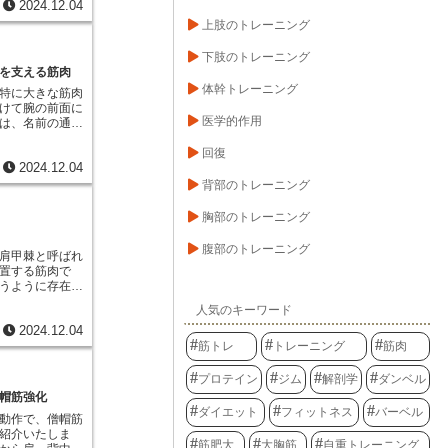
2024.12.04
時間も短縮でき
されます。親指
れぞれで、筋肉
上肢のトレーニング
を大きく広げる
類を変えること
を掴むことが可
ことができま
母指伸筋は、指
下肢のトレーニング
胸全体を鍛えた
割を果たしま
を支える筋肉
中心部に刺激を
を握り込むこと
体幹トレーニング
特に大きな筋肉
幅を狭めて上腕
す。これは、相
けて腕の前面に
といった方法で
を出したりする
医学的作用
は、名前の通り
から刺激するこ
このように、長
常生活において
進することがで
作に思えるもの
回復
を掴む、握ると
動を組み合わせ
を支える重要な
2024.12.04
働きによって支
動のやる気を保
筋肉の働きによ
箸を使って食事
背部のトレーニング
つも同じ運動ば
を使いこなし、
、ドアノブを回
ですが、トライ
できるのです。
も、この筋肉が
胸部のトレーニング
み合わせを試す
健康を維持する
初めて可能にな
で運動に取り組
送る上で非常に
ピアノなどの楽
けやすく、効果
腹部のトレーニング
肩甲棘と呼ばれ
ピングなど、指
があります。
置する筋肉で
る作業にも、浅
うように存在
しています。指
に隠れるように
を掌側へ曲げる
人気のキーワード
は、比較的小さ
細な動作から力
2024.12.04
きに重要な役割
ートしているの
筋トレ
トレーニング
筋肉
の外側の縁から
の内側上顆と尺
腕の骨にある大
し、四本の腱に
がっています。
関節の指先に停
プロテイン
ジム
解剖学
ダンベル
小円筋は腕を外
て支配され、こ
帽筋強化
能にしていま
浅指屈筋の機能
ダイエット
フィットネス
バーベル
動作で、僧帽筋
ャーがボールを
現れることがあ
紹介いたしま
動作や、テニス
あるいは過度な
筋肥大
大胸筋
自重トレーニング