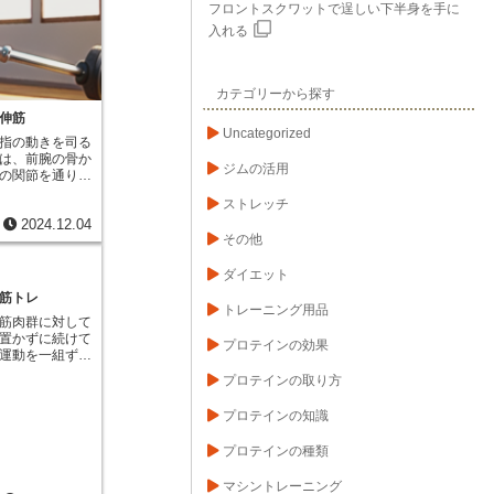
フロントスクワットで逞しい下半身を手に
意識的に鍛える
入れる
ルリアデルタロ
ベルを使用する
激を与えること
筋肉の成長を促
カテゴリーから探す
、より大きく、
入れることがで
伸筋
運動は、他の種
Uncategorized
指の動きを司る
作であるため、
は、前腕の骨か
取り組むことが
ジムの活用
の関節を通り、
のバーベルを使
付着していま
を保つことが非
ストレッチ
ばすことです。
ると、鍛えたい
2024.12.04
、指先を前方に
ことができず、
その他
伸筋の働きによ
。それだけでな
生活では、この
ます。肩や腰な
活躍していま
ダイエット
あるため、注意
を持つ、紐を結
的に鍛えるため
筋トレ
った動作を思い
トレーニング用品
始め、徐々に重
筋肉群に対して
れらの動作は、
法が最適です。
置かずに続けて
て物をつまむこ
プロテインの効果
で、正しい姿勢
運動を一組ずつ
と他の指との協
ように心がけま
セットが完了し
るのが、長母指
怪我のリスクを
プロテインの取り方
短い時間で集中
伸筋がうまく働
筋肉を手に入れ
、筋肉を大きく
困難になり、日
プロテインの知識
るのに役立ちま
すことになりま
、一つの運動を
物を掴む動作に
プロテインの種類
休憩を挟みま
大きな物や重い
法では三つの運
ばす力が重要に
マシントレーニング
組の間の休憩時
指伸筋がしっか