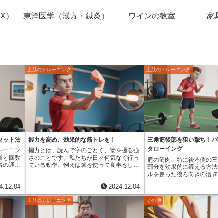
X）
東洋医学（漢方・鍼灸）
ワインの教室
家
上肢のトレーニング
上肢のトレーニング
セット法
握力を高め、効果的な筋トレを！
三角筋後部を狙い撃ち！バ
タローイング
レーニン
握力とは、読んで字のごとく、物を握る強
量と回数
さのことです。私たちが日々何気なく行っ
肩の筋肉、特に後ろ側の三
名の通
ている動作、例えば箸を使って食事をした
部分を効果的に鍛える方法
初は軽い
り、ドアノブを回して扉を開けたり、鞄を
ルを使った後ろ向きの漕ぎ
例えば、
持ち運んだりといった動作全てに握力は使
ーベルリアデルタローイン
4.12.04
2024.12.04
界重量の
われています。普段は意識する機会は少な
す。三角筋の後部は、肩の
挙げ下げ
いかもしれませんが、握力は私たちの生活
で重要な役割を担っていま
上肢のトレーニング
その他
し増や
の質を支える重要な要素の一つと言えるで
鍛えることで、肩全体のバ
のよう
しょう。握力は、単に物を握る力というだ
より美しいシルエットを手
ながら、
けでなく、全身の筋力と密接に関係してい
できます。日常生活では、