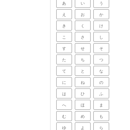
改善にも効果が
あ
い
う
のトレーニング
。
え
お
か
き
く
け
こ
さ
し
す
せ
そ
た
ち
つ
て
と
な
に
ね
の
は
ひ
ふ
へ
ほ
ま
む
め
も
ゆ
よ
ら