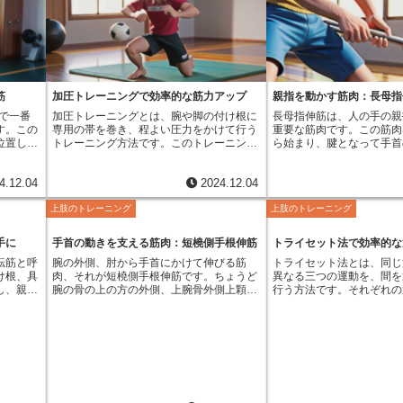
的には、
ます。握力が強いということは、前腕や上
を使う機会は少ないため、
挑戦しま
腕、さらには肩や背中の筋肉も発達してい
必要があるのです。バーベ
セットが
ることを示唆しています。これらの筋肉
ーイングは、高重量のバー
点に達し
は、日常生活における様々な動作はもちろ
ため、三角筋後部に強い刺
ように、
んのこと、スポーツや運動においても重要
ができます。強い刺激は、
いきま
な役割を果たしています。例えば、野球の
す効果があります。つまり
後は、そ
バットスイングやテニスのラケットスイン
より力強い肩の筋肉を手に
筋
加圧トレーニングで効率的な筋力アップ
親指を動かす筋肉：長母指
挙げ下げ
グ、ゴルフクラブのグリップなど、あらゆ
きるのです。さらに、この
で一番
加圧トレーニングとは、腕や脚の付け根に
長母指伸筋は、人の手の親
%で5
るスポーツで握力は必要不可欠です。握力
目に比べて比較的簡単な動
す。この
専用の帯を巻き、程よい圧力をかけて行う
重要な筋肉です。この筋肉
量を減ら
が強ければ、道具をしっかりと握りしめ、
運動初心者の方でも容易に
位置して
トレーニング方法です。このトレーニング
ら始まり、腱となって手首
す。この
力強いスイングや正確なショットを繰り出
できます。しかし、高重量
分けて二
は、帯によって血の流れを制限すること
親指の末節骨(指先の骨)に
とで、筋
すことができます。特に、筋力をつけるた
用する際には、正しい姿勢
と反対の
で、少ない運動量でも高い効果を得られる
す。主な働きは、親指を伸
きます。
めの鍛錬においては、握力は非常に重要で
常に重要です。姿勢が崩れ
4.12.04
2024.12.04
を回す、
のが特徴です。具体的には、腕や脚の付け
親指を他の指から離したり
は、筋肉
す。鉄の棒や重りを用いた鍛錬では、それ
筋肉に適切な刺激を与える
想像して
根に専用の帯を巻いて圧力をかけます。こ
向ける動作は、この長母指
。また、
らの器具をしっかりと保持するために強い
効果が半減してしまいます
上肢のトレーニング
上肢のトレーニング
の甲側に
れにより、トレーニングを行う腕や脚への
って行われています。日常
は、筋力
握力が必要となります。握力が弱いと、器
く、怪我のリスクも高まり
この動き
血の流れが一時的に制限されます。する
長母指伸筋は様々な場面で
果的で
具を落としてしまう危険性があるばかりで
どを痛めてしまう可能性が
つ目は、
と、筋肉は普段よりも少ない酸素量で運動
す。例えば、箸や鉛筆など
らの効果
なく、鍛えたい筋肉に十分な負荷をかける
が必要です。安全かつ効果
手に
手首の動きを支える筋肉：短橈側手根伸筋
トライセット法で効率的な
親指を上
をすることになります。この、少し苦しい
ぶ、ボタンをかける、とい
トレーニ
ことができず、鍛錬の効果が薄れてしまう
には、最初は軽い重さから
転筋と呼
腕の外側、肘から手首にかけて伸びる筋
トライセット法とは、同じ
倒す動き
状態の中で運動をすることで、軽い負荷の
浮かべてみてください。こ
し、ピラ
可能性があります。握力を鍛える方法は
さを増やしていくという方
け根、具
肉、それが短橈側手根伸筋です。ちょうど
異なる三つの運動を、間を
、手首は
トレーニングでも筋肉に大きな刺激が加わ
親指が他の指と向かい合っ
きいとい
様々です。専用の器具を用いた鍛錬はもち
自分の体力に合わせた重さ
し、親指
腕の骨の上の方の外側、上腕骨外側上顆と
行う方法です。それぞれの
筋はこの
り、効率的に筋肉を大きくする効果が期待
とで実現します。この親指
レーニン
ろんのこと、タオルを握りしめたり、ゴム
を維持しながら運動を行う
る筋肉で
呼ばれる場所から始まり、前腕を通って手
行うことで、一つのトライ
活では、
できます。軽いダンベルを持ち上げるだけ
調的な動きを可能にしてい
みがある
ボールを握ったりといった手軽な方法でも
しょう。そうすることで、
を外側に
の甲にある中手骨、手のひらと指の付け根
ます。この方法を使うと、
作する、
でも、普段よりずっと重いものを持ってい
伸筋なのです。もし長母指
に合わせ
握力を強化することができます。また、日
抑えながら、理想的な肩の
ける動き
の間にある骨のうち、人差し指と中指の間
的に筋肉を刺激できるため
動作で、
るかのような感覚になり、筋肉に負荷がか
かないと、これらの動作が
。また、
常生活の中でも、意識的にしっかりと物を
ることができるでしょう。
。この動
の骨の付け根につながっています。この筋
したり、力を強くしたりす
。特に、
かっていることを実感できるでしょう。ま
常生活に大きな支障をきた
養補給を
握ることを心がけるだけでも、握力の向上
の生活で
肉の働きは大きく分けて二つあります。一
す。よくある運動方法では
るといっ
た、加圧トレーニングを行うと、成長ホル
す。また、長母指伸筋は、
重要で
に繋がります。例えば、買い物の際に袋を
欠かせま
つは、手首を手の甲側に曲げる動きです。
何組も行い、組と組の間に
す。例え
モンの分泌が促されると言われています。
も関与しています。特に、
しっかりと持つ、電車のつり革をしっかり
物をつか
例えば、手のひらを前に向けた状態から、
す。しかし、トライセット
らないよ
成長ホルモンは、筋肉の成長を助ける働き
物を掴む際には、親指を伸
と握るといった些細な心がけが、握力強化
って食事
手の甲が見えるように手首を反らせる動き
動を続けて行うので、組と
時に長橈
があるため、トレーニングの効果を高める
なります。この力は、長母
に役立ちます。握力は、健康のバロメータ