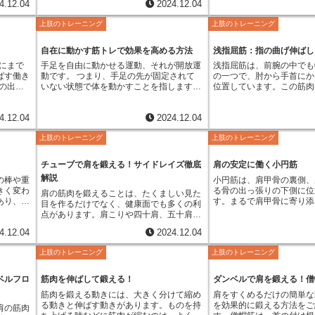
4.12.04
2024.12.04
ンのキー
がこの働きです。もう一つは、手首を親指
間が短くなり、運動全体の
、細かい
ことに役立ちます。さらに、血行が良くな
りと収縮することで生み出
ーとも言われています。年齢を重ねるにつ
浮かべて
側に曲げる動きです。手のひらを上に向け
ます。また、三つの運動そ
伸筋は手
ることで、新陳代謝が活発になり、脂肪燃
を伸ばすことで、手のひら
れて握力は低下する傾向があり、握力の低
上肢のトレーニング
上肢のトレーニング
に、親指
た状態で、親指側に手首を傾ける動きがこ
への刺激の角度や負荷の種
動作をサ
焼効果も期待できます。つまり、筋肉を増
ことができ、より多くの物
下は全身の筋力低下、ひいては要介護状態
います。
れにあたります。この短橈側手根伸筋は、
で、多角的に筋肉を鍛える
長橈側手
やしつつ、脂肪を減らすという理想的な効
能になります。さらに、長
のリスク増加に繋がる可能性があります。
は物体を
私たちの日常生活の様々な動作で活躍して
す。例えば、腕立て伏せで
細な動き
果を得られる可能性があるのです。通常の
差しをする際にも重要な役
自在に動かす筋トレで効果を高める方法
浅指屈筋：指の曲げ伸ばし
そのため、若い頃から握力を鍛え、維持し
確に行う
います。例えば、ドアの取っ手を回す、箸
後、ダンベルフライで胸の
えるでし
トレーニングに比べて、短い時間で、軽い
す。親指を伸ばし、他の指
ていくことが大切です。日々の生活の中で
にまで
手足を自由に動かせる運動、それが開放運
浅指屈筋は、前腕の中でも
外転筋が
を使って食事をする、パソコンのマウスを
与え、最後に腕立て伏せの
負荷で効果が得られるため、体力に自信が
で、指差しの動作ができま
握力を意識し、積極的に鍛えることで、健
ばす働き
動です。 つまり、手足の先が固定されて
の一つで、肘から手首にか
作がスム
操作するといった、何気ない動作に欠かせ
三頭筋にも負荷をかける、
ない方や、怪我からの回復をしている方に
手に何かを伝えたり、指示
康で活気のある生活を送ることができるで
の出っ
いない状態で体を動かすことを指します。
位置しています。この筋肉
ます。掴
ない筋肉です。また、スポーツの場面でも
す。このように様々な角度
も適しています。高齢者の方でも、無理な
際に欠かせない動作です。
しょう。
部分から
例えば、腕を曲げ伸ばしする運動をイメー
指を曲げる動きを担う、日
しづらく
重要な役割を担っています。テニスやバド
とで、筋肉の成長をより促
く行えるトレーニング方法として注目され
母指伸筋は、一見些細な動
以外の４
ジしてみてください。片手に重りを持っ
非常に重要な筋肉です。物
親指の付
ミントンでは、ラケットを振る動作、野球
きます。さらに、色々な運
ています。しかし、高血圧の方や心臓に疾
も含め、私たちの日常生活
4.12.04
2024.12.04
先の骨に
て、肘を支点に腕を曲げ伸ばしする動作
いった動作は、浅指屈筋の
す。これ
ではボールを投げる動作、ゴルフではクラ
ることで、飽きを防ぎ、運
患のある方は、医師に相談してから行うよ
役割を担っています。この
で、私た
は、まさに開放運動の代表例です。この
えられています。例えば、
他の筋肉
ブを振る動作などで、この筋肉は大きく貢
つことにも繋がります。い
うにしましょう。適切な方法で行えば、効
って、私たちは様々な道具
上肢のトレーニング
上肢のトレーニング
きます。
時、手首や肘の動きは固定されておらず、
をする、ペンで文字を書く
ためで
献しています。これらの動作以外にも、手
かりだと飽きてしまうもの
率的に体を鍛えることができる、魅力的な
複雑な作業をこなすことが
作の中で
自由に動かせます。同じように、脚のトレ
す、といった何気ない動作
えること
首を使う動作のほとんどに短橈側手根伸筋
セット法なら毎回異なる組
トレーニング方法です。
だからこそ、長母指伸筋の
きく関わ
ーニングでも、足を伸ばしたり曲げたりす
スムーズに機能することで
を快適に
が関わっていると言っても過言ではありま
ことができ、新鮮な気持ち
チューブで肩を鍛える！サイドレイズ徹底
肩の安定に働く小円筋
ことは、快適な日常生活を
キーボー
る運動は開放運動です。椅子に座り、膝を
ります。さらに、ギターや
外転筋を
せん。さらに、短橈側手根伸筋は、手首の
めます。そのため、長く続
重要と言えるでしょう。
解説
の棒や重
小円筋は、肩甲骨の裏側、
時、箸を
支点にして足を伸ばす動作を想像してみて
器演奏、パソコンでのタイ
は、親指
安定性を保つ上でも重要な役割を果たして
も実感しやすいという利点
きく変わ
る骨の出っ張りの下側に位
用に動か
ください。足首や膝は自由に動きますよ
先の細かい動きを必要とす
肩の筋肉を鍛えることは、たくましい見た
運動や、
います。手首は、たくさんの小さな骨が集
あり、鍛
す。まるで肩甲骨に寄り添
割を果た
ね。こうした運動は、特定の筋肉を効果的
指屈筋は重要な役割を果た
目を作るだけでなく、健康面でも多くの利
挟んで握
まって構成されているため、不安定になり
な握り方
し、棘下筋という筋肉の下
作も、総
に鍛えるのに役立ちます。開放運動の大き
を曲げるだけでなく、手首
点があります。肩こりや四十肩、五十肩の
の運動を
やすい部分です。短橈側手根伸筋は、この
代表的な
位置しています。この筋肉
行うこと
な特徴の一つは、鍛えたい筋肉を狙い撃ち
動作にも関与しており、繊
予防、姿勢の改善など、日常生活を快適に
外転筋を
手首の関節をしっかりと固定し、安定させ
4.12.04
2024.12.04
ず、オー
な筋肉ですが、肩関節の動
、コップ
できることです。腕を曲げる運動なら、主
強い動作まで、幅広くサポ
送るためにも重要です。本格的な器具を使
せること
ることで、細かい作業や繊細な動作をスム
けて握る
を果たしています。肩甲骨
識のうち
に力こぶの筋肉が鍛えられますし、足を伸
です。浅指屈筋は、上腕骨
わなくても、手軽に始める方法がありま
でも、意
ーズに行うことを可能にしています。例え
上肢のトレーニング
上肢のトレーニング
うに持つ
始まり、上腕骨と呼ばれる
くありま
ばす運動なら、太ももの前の筋肉が鍛えら
骨粗面、橈骨前面から起始
す。その手軽な方法の一つが、ゴムチュー
ことで、
ば、字を書く、絵を描く、楽器を演奏する
握り方
きな突起、大結節へとつな
筋には手
れます。複数の筋肉を同時に使う運動とは
分かれて第二関節から第五
ブを使ったトレーニングです。ゴムチュー
ができま
といった、精密な動作を行う際に、この筋
際に有効
このつながり方によって、
ける動作
違い、開放運動は一つの関節を動かす運動
止します。正中神経によっ
ブは、持ち運びが簡単で、場所を選ばずに
ベルフロ
筋肉を伸ばして鍛える！
ダンベルで肩を鍛える！僧
肉は力を発揮します。つまり、短橈側手根
ダウンと
側に回す動き（外旋）を可
の細かい
が中心なので、狙った筋肉に効果的に負荷
の神経に障害が生じると、
使えるという利点があります。自宅や公園
伸筋は、私たちの日常生活やスポーツ活動
筋肉を鍛える動きには、大きく分けて縮め
肩をすくめるだけの簡単な
ダープレ
す。例えば、野球のピッチ
、繊細な
をかけられます。トレーニングの目的がは
低下や麻痺といった症状が
など、自分の好きな場所で、好きな時間に
において、非常に重要な役割を担っている
る動きと伸ばす動きがあります。ものを持
を効果的に鍛える方法をご
使われま
投げる時の腕の振りかぶり
肩の筋肉
、ピアノ
っきりしている場合、開放運動は非常に効
ります。加齢や運動不足、
トレーニングに取り組むことができます。
のです。