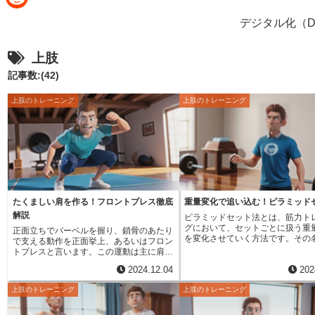
e
i
R
デジタル化（D
b
n
e
o
上肢
e
d
o
記事数:(42)
d
k
上肢のトレーニング
上肢のトレーニング
i
t
たくましい肩を作る！フロントプレス徹底
重量変化で追い込む！ピラミッド
解説
ピラミッドセット法とは、筋力ト
グにおいて、セットごとに扱う重
正面立ちでバーベルを握り、鎖骨のあたり
を変化させていく方法です。その
で支える動作を正面挙上、あるいはフロン
り、ピラミッドを登るように、最
トプレスと言います。この運動は主に肩の
重量で多くの回数をこなします。
筋肉、特に三角筋と僧帽筋を鍛えるための
2024.12.04
202
ベンチプレスであれば、自分の限
ものです。バーベルを鎖骨の位置で持ち、
60%程度の重さで12回を目標に
頭上に向かって真上に押し上げます。大胸
上肢のトレーニング
上肢のトレーニング
します。次のセットでは重量を少
筋を鍛えるベンチプレスとは違い、正面挙
し、回数を10回に減らします。こ
上は肩の筋肉を重点的に鍛えることができ
に、重量を段階的に増やしていき
ます。そのため、肩幅を広げ、たくましい