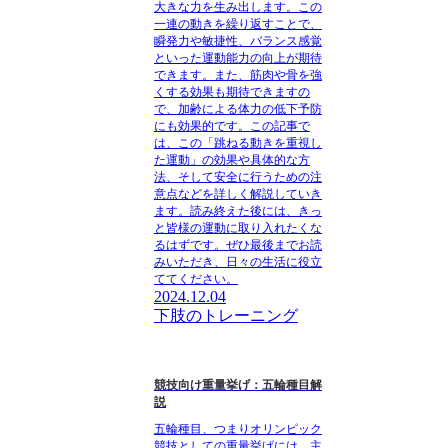
大きな力を生み出します。この
一連の動きを繰り返すことで、
瞬発力や敏捷性、バランス感覚
といった運動能力の向上が期待
できます。また、筋肉や骨を強
くする効果も期待できますの
で、加齢による体力の低下予防
にも効果的です。この記事で
は、この「跳ねる動きを重視し
た運動」の効果や具体的な方
法、そして安全に行うための注
意点などを詳しく解説していき
ます。読み終えた後には、きっ
と皆様の運動に取り入れたくな
るはずです。ぜひ最後までお読
みいただき、日々の生活に役立
ててください。
2024.12.04
下肢のトレーニング
競技向け重量挙げ：五輪種目解
説
五輪種目、つまりオリンピック
競技としての重量挙げには、主