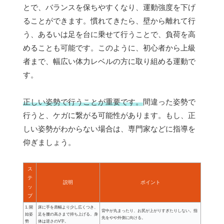
とで、バランスを保ちやすくなり、運動強度を下げ
ることができます。慣れてきたら、壁から離れて行
う、あるいは足を台に乗せて行うことで、負荷を高
めることも可能です。このように、初心者から上級
者まで、幅広い体力レベルの方に取り組める運動で
す。
正しい姿勢で行うことが重要です。
間違った姿勢で
行うと、ケガに繋がる可能性があります。もし、正
しい姿勢がわからない場合は、専門家などに指導を
仰ぎましょう。
ス
テ
説明
ポイント
ッ
プ
1. 開
床に手を肩幅より少し広くつき、
背中が丸まったり、お尻が上がりすぎたりしない。指
始姿
足を腰の高さまで持ち上げる。身
先をやや外側に向ける。
勢
体は逆さのV字。