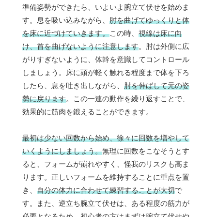
準備姿勢ができたら、いよいよ腕立て伏せを始めま
す。息を吸い込みながら、
肘を曲げてゆっくりと体
を床に近づけていきます。
この時、
視線は床に向
け、首を曲げないように注意します
。肘は外側に広
がりすぎないように、体幹を意識してコントロール
しましょう。床に頭が軽く触れる程度まで体を下ろ
したら、息を吐き出しながら、
肘を伸ばして元の姿
勢に戻ります
。この一連の動作を繰り返すことで、
効果的に筋肉を鍛えることができます。
最初は少ない回数から始め、徐々に回数を増やして
いくようにしましょう。
無理に回数をこなそうとす
ると、フォームが崩れやすく、怪我のリスクも高ま
ります。正しいフォームを維持することに重点を置
き、
自分の体力に合わせて練習することが大切
で
す。また、逆立ち腕立て伏せは、ある程度の筋力が
必要となるため、初心者の方はまずは腕立て伏せや