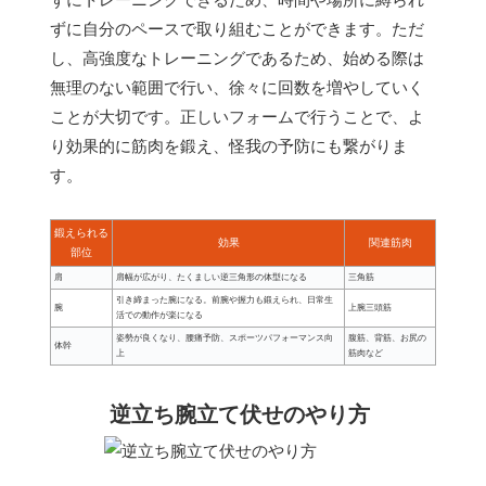
ずに自分のペースで取り組むことができます。ただ
し、高強度なトレーニングであるため、始める際は
無理のない範囲で行い、徐々に回数を増やしていく
ことが大切です。正しいフォームで行うことで、よ
り効果的に筋肉を鍛え、怪我の予防にも繋がりま
す。
鍛えられる
効果
関連筋肉
部位
肩
肩幅が広がり、たくましい逆三角形の体型になる
三角筋
引き締まった腕になる。前腕や握力も鍛えられ、日常生
腕
上腕三頭筋
活での動作が楽になる
姿勢が良くなり、腰痛予防、スポーツパフォーマンス向
腹筋、背筋、お尻の
体幹
上
筋肉など
逆立ち腕立て伏せのやり方