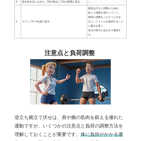
4
息を吐き出しながら、肘を伸ばして元の姿勢に戻る。
–
最初は少ない回数から始め、
徐々に回数を増やしていく。
無理に回数をこなそうとせず、
5
ステップ3〜4を繰り返す。
正しいフォームを維持すること
に重点を置く。
自分の体力に合わせて練習す
る。
注意点と負荷調整
逆立ち腕立て伏せは、肩や腕の筋肉を鍛える優れた
運動ですが、いくつかの注意点と負荷の調整方法を
理解しておくことが重要です。
体に負担がかかる運