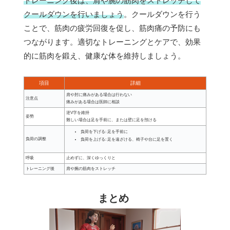
トレーニング後は、肩や腕の筋肉をストレッチして
クールダウンを行いましょう
。クールダウンを行う
ことで、筋肉の疲労回復を促し、筋肉痛の予防にも
つながります。適切なトレーニングとケアで、効果
的に筋肉を鍛え、健康な体を維持しましょう。
項目
詳細
肩や肘に痛みがある場合は行わない
注意点
痛みがある場合は医師に相談
逆V字を維持
姿勢
難しい場合は足を手前に、または壁に足を預ける
負荷を下げる: 足を手前に
負荷の調整
負荷を上げる: 足を遠ざける、椅子や台に足を置く
呼吸
止めずに、深くゆっくりと
トレーニング後
肩や腕の筋肉をストレッチ
まとめ