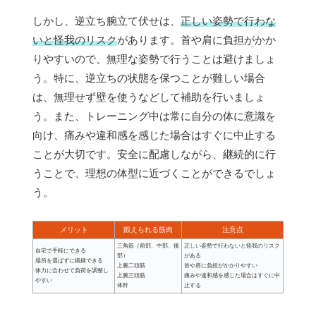
しかし、逆立ち腕立て伏せは、
正しい姿勢で行わな
いと怪我のリスク
があります。首や肩に負担がかか
りやすいので、無理な姿勢で行うことは避けましょ
う。特に、逆立ちの状態を保つことが難しい場合
は、無理せず壁を使うなどして補助を行いましょ
う。また、トレーニング中は常に自分の体に意識を
向け、痛みや違和感を感じた場合はすぐに中止する
ことが大切です。安全に配慮しながら、継続的に行
うことで、理想の体型に近づくことができるでしょ
う。
メリット
鍛えられる筋肉
注意点
三角筋（前部、中部、後
正しい姿勢で行わないと怪我のリスク
自宅で手軽にできる
部）
がある
場所を選ばずに鍛錬できる
上腕二頭筋
首や肩に負担がかかりやすい
体力に合わせて負荷を調整し
上腕三頭筋
痛みや違和感を感じた場合はすぐに中
やすい
体幹
止する