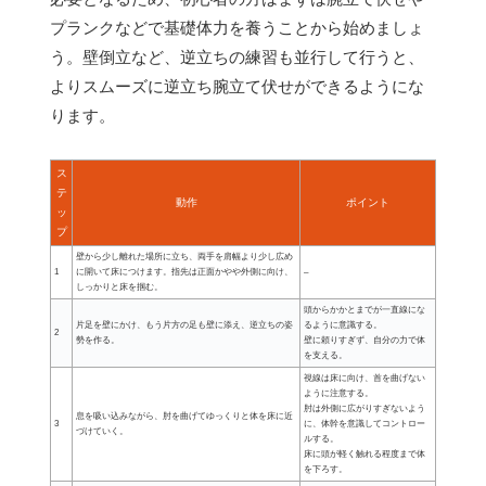
プランクなどで基礎体力を養うことから始めましょ
う。壁倒立など、逆立ちの練習も並行して行うと、
よりスムーズに逆立ち腕立て伏せができるようにな
ります。
ス
テ
動作
ポイント
ッ
プ
壁から少し離れた場所に立ち、両手を肩幅より少し広め
1
に開いて床につけます。指先は正面かやや外側に向け、
–
しっかりと床を掴む。
頭からかかとまでが一直線にな
片足を壁にかけ、もう片方の足も壁に添え、逆立ちの姿
るように意識する。
2
勢を作る。
壁に頼りすぎず、自分の力で体
を支える。
視線は床に向け、首を曲げない
ように注意する。
肘は外側に広がりすぎないよう
息を吸い込みながら、肘を曲げてゆっくりと体を床に近
3
に、体幹を意識してコントロー
づけていく。
ルする。
床に頭が軽く触れる程度まで体
を下ろす。