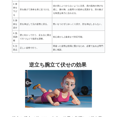
2. 身
頭が床にぶつからないように注意。肩の筋肉の伸びを
体を
肘を曲げて身体を床に近づける。
感じ、腕や胸、お腹周りの筋肉も意識する。肘の曲げ
下げ
る角度は体力に合わせる。
る
3. 身
体を
肘を伸ばして元の姿勢に戻る。
勢いをつけずにゆっくり戻す。肘を伸ばしきらない。
戻す
4. 負
壁に向かって行う、足を台に乗せ
荷調
初心者から上級者まで対応可能。
て行うなどで負荷を調整。
整
5. 注
間違った姿勢は怪我に繋がるため、必要であれば専門
正しい姿勢で行う。
意点
家に相談。
逆立ち腕立て伏せの効果