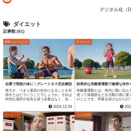
e
i
R
デジタル化（D
b
n
e
o
ダイエット
e
d
o
記事数:(61)
d
k
体幹トレーニング
ダイエット
i
t
自重で理想の体に！グレートネス完全解説
効果的な有酸素運動で健康な体作
偉大さ、つまり最高の自分になることを目
有酸素運動とは、体内に吸い込ん
指すとはどういうことでしょうか。それは
使って体脂肪などを活動の源に変
特別な場所や道具を使う必要はなく、自分
のことです。呼吸を続けながら行
の体重を活かした鍛錬、すなわち自重トレ
的軽めで長時間続けられる運動で
2024.12.04
202
ーニングによって実現できます。自重トレ
的な例としては、歩くことや軽く
ーニングは、器具を使わずに行う全身運動
と、水中を泳ぐこと、自転車に乗
ダイエット
ジムの活用
で、いつでもどこでも手軽に始めることが
どが挙げられます。これらの運動
できます。自重トレーニングでは、腕立て
の鼓動の回数を適度に増やし、呼
伏せ、スクワット、腹筋運動といった基本
にすることで、酸素の消費量を増
的な動作を組み合わせて行います。腕立て
肪の燃焼を促す効果が期待できま