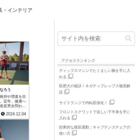
具・インテリア
アクセスランキング
ディップスマシンでたくましい腕を手に入
れる
筋肥大の秘訣！ネガティブレップス徹底解
なろう
説
維持や増進を目
。近年、健康へ
サイドランジで内転筋強化！
老若男女問わず
を利用していま
フロントスクワットで逞しい下半身を手に
2024.12.04
の向上はもちろ
入れる
い影響を与えま
じる様々な不安
効果的な腹筋運動：キャプテンズチェアの
ラックスをもた
使い方
糖尿病といった
的です。運動施