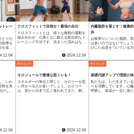
ることに
スは血液によって全身の細胞に運ばれ、そ
設に通うことで健康的な生
で、心臓
れぞれの細胞が活動するためのエネルギー
け、より質の高い暮らしを
率よく体
を供給します。グルコースは、まるで体全
ます。これらの施設には、
なりま
体を動かすための燃料のようなものです。
動器具が備え付けられてい
、酸素と
余ったグルコースは、グリコーゲンという
グをするための器具や、筋
るように
形で肝臓や筋肉に蓄えられます。これは、
の器具など、種類は様々で
ルトレー
クロスフィットで目指せ！最強の自分
内臓脂肪を落とす！健康的
、疲れに
エネルギーの貯蔵庫のような役割を果たし
分の体力や目的に合わせて
歩
クロスフィットとは、様々な種類の運動を
ごせるよ
ており、必要な時に分解されて再びグルコ
な運動を行うことができま
組み合わせ、心身ともに鍛える総合的なト
ひとりの
お腹周りについた脂肪、気
動は、血
ースとして利用されます。例えば、空腹時
の経験が少ない方や、特定
レーニング方法です。決まった流れはな
動指導を
は多いのではないでしょう
的です。
や激しい運動時には、この貯蔵されたグリ
い方など、それぞれの目的
く、毎回異なる運動を組み合わせること
日を送る
びにため息をついている方
む動きを
コーゲンが分解されてエネルギー源として
の運動指導員から指導を受
で、全身をバランス良く鍛え、飽きずに続
くの人が
ません。お腹周りの脂肪に
くなり、
利用され、血糖値の維持や運動能力の向上
です。指導員は、個々の身
4.12.04
2024.12.04
けられます。具体的には、大きく分けて三
ったりの
あることをご存知でしょう
すくなり
に貢献します。激しい運動時には、筋肉は
レベルを考慮し、安全かつ
つの種類の運動を取り入れています。一つ
ありませ
つく皮下脂肪と、臓器の周
まで届く
大量のエネルギーを必要とします。このエ
法を指導します。正しい姿
ダイエット
ダイエット
目は、筋力を高めるトレーニングです。自
運動をし
肪の２種類です。今回は、
謝も活発
ネルギーは、主にグルコースが分解される
を学ぶことで、怪我のリス
重を使った腕立て伏せや腹筋運動だけでな
か、怪我
な内臓脂肪について詳しく
回復にも
ことで生成されます。そのため、運動前後
動の効果を最大限に高める
く、ダンベルやケトルベルといった器具を
た、目標
う。内臓脂肪は、皮下脂肪
大切な役
に適切な量の糖質を摂取することで、運動
す。さらに、個別に合わせ
キロジュールで最適な筋トレを！
基礎代謝アップで理想の体
用いた運動も含まれます。二つ目は、持久
、なかな
すく、そして落ちやすいと
果的に行
中のパフォーマンス向上や運動後の疲労回
成や、食生活に関するアド
し、いわ
エネルギーの単位と聞くと、カロリーを思
私たちは、ただ生きている
力を高める有酸素運動です。ランニングや
うことも
ます。食べ過ぎや運動不足
と時間で
復促進に効果が期待できると言われていま
合的な健康管理のサポート
姿勢を美
い浮かべる人が多いでしょう。カロリー
ーを消費しています。心臓
水泳、縄跳び、自転車漕ぎなど、様々な種
ナーは、
という間に内臓脂肪が蓄積
けられる
す。血糖値の維持においても、グルコース
す。運動施設は、人々が健
肉がしっ
は、昔から日本で広く使われてきた、馴染
呼吸し、体温が一定に保た
類の運動で心肺機能を高めます。三つ目
に寄り添
す。しかし、逆に言えば、
、徐々に
は重要な役割を担っています。血糖値が低
上で、欠かせない存在にな
。頭や
み深い単位です。しかし、世界的に見る
すべてエネルギーあっての
は、体操の要素を取り入れた運動です。鉄
指導して
を心がけることで、比較的
しょう。
下すると、集中力の低下や疲労感、めまい
す。
幹という
と、エネルギーの単位としてはキロジュー
生命維持に最低限必要なエ
棒を使った懸垂や平行棒を使った運動、倒
レベルを
も可能です。ですから、諦
を忘れず
などの症状が現れることがあります。適切
体幹が弱
ルが標準となっています。食品のパッケー
代謝といいます。例えるな
立やハンドスタンドといった、体を支える
られる運
ましょう。内臓脂肪が過剰
な生活を
な量のグルコースを摂取することで、血糖
、お腹が
ジ表示などにも、カロリーとキロジュール
ンをかけていなくてもバッ
筋力やバランス感覚を養う運動が含まれま
。さら
と、見た目の問題だけでな
に取り入
値を安定させ、これらの症状を防ぎ、日々
姿になっ
が併記されているのを見たことがある人も
セキュリティーシステムな
す。これらの運動に加え、バーベルなどを
るため、
様々な悪影響を及ぼします
の健康を維持することに繋がります。バラ
さは、腰
いるのではないでしょうか。キロジュール
ますが、人間も同様に、睡
用いた重量挙げを取り入れることもありま
やかなサ
発に代謝を行うため、多く
ンスの良い食生活を送り、グルコースをし
幹がしっ
とは、一体どのような単位なのでしょう
も生命活動を維持するため
す。クロスフィットは、毎回異なる組み合
ダイエッ
中に放出します。この脂肪
っかりと摂ることで、健やかな毎日を送る
、腰や肩
か。キロジュールは、国際単位系（SI）に
消費し続けているのです。
わせでこれらの運動を行います。例えば、
に効果的
気の原因となるのです。例
ことができます。
4.12.04
2024.12.04
が弱い
おけるエネルギーの単位です。ジュールと
は、私たちが1日に消費す
腕立て伏せ10回、ランニング400メート
入れたい
インスリンの働きを悪くし