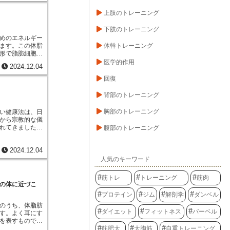
基礎代謝量が高
糖尿病のリスク
消費されるエネ
上肢のトレーニング
脂肪や悪玉コレ
にくい体質とい
コレステロール
送っていても、
す。結果とし
下肢のトレーニング
つに、この基礎
圧、脂質異常
めのエネルギー
。基礎代謝量
った生活習慣病
体幹トレーニング
ます。この体脂
肉量など様々な
がります。内臓
形で脂肪細胞の
齢を重ねるとと
ランスの取れた
性脂肪は、グリ
医学的作用
傾向があり、男
2024.12.04
です。お菓子や
の脂肪酸がくっ
的に基礎代謝量
過ぎないように
体を動かす時な
回復
が大きい人ほど
こなど食物繊維
った際には、こ
肉量は基礎代謝
するようにしま
解されます。こ
肉は脂肪よりも
背部のトレーニング
程度のウォーキン
ールと脂肪酸が
るため、筋肉量
入れることも効
ます。遊離した
くなるのです。
胸部のトレーニング
い健康法は、日
い睡眠を十分に
液中でうまく運
体質だけで決ま
から宗教的な儀
不足は、食欲を
中に豊富に存在
の改善によって
れてきました。
腹部のトレーニング
を促し、内臓脂
ぱく質と結合す
例えば、バラン
を目的として注
ります。内臓脂
臓、肝臓などの
く摂る、適度な
法が紹介されて
命を延ばすこと
運ばれた脂肪酸
睡眠を確保す
2024.12.04
ネルギー源とし
活習慣を見直
取り込まれ、エ
夫が基礎代謝を
りに、体内に蓄
人気のキーワード
しょう。
して利用されま
ダイエットや体
源として使われ
変換される過程
ちろんのこと、
焼が促され、体
な化学反応を経
筋トレ
トレーニング
筋肉
も、基礎代謝に
す。また、消化
の体に近づこ
、脂肪酸は段階
慣を見直すこと
臓機能の回復が
くのエネルギー
プロテイン
ジム
解剖学
ダンベル
さらに、不要な
、単にエネルギ
も言われてお
のうち、体脂肪
温の維持や内臓
ダイエット
フィットネス
バーベル
なる効果も期待
す。よく耳にす
ています。ま
食は正しく行わ
を表すものです
ても重要であ
す可能性があり
筋肥大
大胸筋
自重トレーニング
素に着目した、