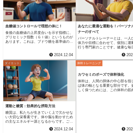
伏せは、腕や肩、胸の筋肉を効果的に鍛
素運動は、心臓と肺の機能を高め
え、上半身の強化に繋がります。スクワッ
も繋がります。継続して行うこと
トは、太ももやお尻、ふくらはぎなど、下
と肺の働きが強くなり、酸素を効
半身の主要な筋肉を鍛え、体幹の安定性向
内に取り込むことができるように
上にも役立ちます。腹筋運動は、お腹周り
す。まるでポンプの性能が上がり
の筋肉を鍛え、引き締まった体つきを作り
いう燃料を全身にスムーズに送れ
血糖値コントロールで理想の体に！
あなたに最適な運動を！パーソナ
ます。これらの基本的な運動を組み合わせ
なるようなものです。これにより
ナーのすべて
食後の血糖値の上昇度合いを示す指標に、
ることで、全身をバランス良く鍛えること
くくなり、日常生活も活動的に過
グリセミック指数（ＧＩ値）というものが
パーソナルトレーナーとは、一人
ができます。自重トレーニングの魅力は、
うになります。さらに、有酸素運
あります。これは、ブドウ糖を基準値の１
体力や目標に合わせて、個別に運
費用がかからないことです。特別な器具や
液の流れを良くすることにも効果
００として、他の食品がどれくらいの速さ
行う専門家のことです。健康な毎
ジムに通う必要がないため、経済的な負担
運動によって筋肉が縮む動きと緩
で血糖値を上昇させるかを相対的に示した
ためには、運動が欠かせないと多
なく始めることができます。また、自分の
繰り返すことで、血液の流れが良
2024.12.04
202
数値です。この数値が高いほど、炭水化物
感じています。しかし、自分にぴ
体力や体調に合わせて運動強度を調整でき
体全体に酸素や栄養が行き渡りや
の吸収速度が速く、血糖値も急上昇しやす
運動方法を見つけるのは簡単では
るため、初心者から上級者まで、誰でも安
ます。栄養豊富な血液が体の隅々
ダイエット
体幹トレーニング
くなります。逆に低いほど、吸収がおだや
ん。自分の体力に合わない激しい
全に取り組むことができます。例えば、腕
ことで、細胞が活性化し、新陳代
かで、血糖値の上昇も緩やかになります。
てしまうと、効果が出ないどころ
立て伏せが難しい場合は、膝をついた状態
になります。冷え性の改善や疲労
私たちの体は、食事から摂取した炭水化物
をしてしまう恐れもあります。ま
で行うなど、自分のレベルに合わせた方法
役立ち、健康な体を維持する上で
カワセミのポーズで体幹強化
をブドウ糖に分解し、エネルギー源として
が明確でないまま運動を始めても
で行うことができます。近年、健康への関
割を果たします。有酸素運動を効
体幹は、人間の胴体の中心部を指
利用します。食事をすると血糖値が上昇
か長続きせず、途中で諦めてしま
心が高まる中で、自重トレーニングはます
うには、自分の体力に合った強度
ば体の軸となる重要な部分です。
し、それを下げるためにインスリンという
多いでしょう。パーソナルトレー
ます注目を集めています。無理なく続けら
行うことが重要です。無理なく続
しく保つためには、この体幹の筋
ホルモンが分泌されます。インスリンは、
そのような悩みを抱えている人々
れる手軽さ、費用がかからない経済性、そ
ように、最初は軽い運動から始め
かりと働いている必要があります
ブドウ糖を細胞に取り込ませ、エネルギー
い、安全かつ効果的な運動方法を
して体力向上やダイエット、筋力アップな
時間や強度を上げていくと良いで
腕、脚といった体の各部位は、体
として利用したり、脂肪として蓄えたりす
くれます。個々の体の状態や体力
ど、様々な効果が期待できることから、多
また、運動中はこまめな水分補給
土台の上に支えられているため、
る働きがあります。もし、グリセミック指
丁寧にチェックし、無理なく続け
くの人々に支持されています。自重トレー
に行いましょう。楽しく、健康的
運動と糖質：効果的な摂取方法
いと姿勢が崩れ、猫背になったり
数の高い食品ばかり食べていると、血糖値
動プログラムを作成してくれます
ニングは、健康な体を作るだけでなく、精
送るためにも、有酸素運動を生活
前に突き出たような不格好な立ち
糖質は、私たちが生きていく上で欠かせな
の急上昇を招き、インスリンの過剰分泌に
に、マンツーマン指導が基本とな
神的な強さも育みます。目標を設定し、そ
れてみてはいかがでしょうか。
てしまいます。さらに、体幹の弱
い大切な栄養素です。体や脳を動かすため
つながってしまいます。すると、脂肪の蓄
それぞれの目標に合わせたきめ細
れを達成することで、自信がつき、自己肯
や肩への負担を増大させます。体
の主なエネルギー源となるからです。ご
積が促進され、体重増加や肥満につながる
ポートを受けられます。例えば、
定感が高まります。最高の自分になるため
かりしていれば、体の軸が安定し
飯、パン、麺類といった主食に多く含まれ
可能性があります。また、血糖値が乱高下
トを目的とする人には、脂肪燃焼
の第一歩として、今日から自重トレーニン
2024.12.04
202
への負担を軽減できますが、体幹
ており、毎日の食事から自然と摂取してい
すると、集中力の低下や倦怠感、イライラ
な運動を教え、美しい姿勢を手に
グを始めてみましょう。