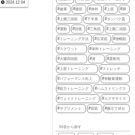
わっています。
2024.12.04
知識を身につ
れます。体重計
ちの体にとって
が重要です。自
体重とは異な
健康
腹筋
体幹
上肢
脚
ます。脂肪酸が
た方法で行う必
状態を反映して
る仕組みを理解
受ける、あるい
をより正確に把
くりやダイエッ
上腕三頭筋
下半身
タンパク質
報を得ることが
ります。同じ体
運動とバランス
や、断食後最初
低い人は脂肪よ
で、体脂肪を効
運動
回復
三角筋
上腕二頭筋
注意が必要で
き締まった体型
、健康な体を維
、無理なく続け
。反対に、体脂
トレーニング方法
広背筋
僧帽筋
しましょう。体
が多く、筋肉が
体調を崩した
まり、体重計の
場合もありま
スクワット
体幹トレーニング
によって体つき
めるだけでな
えば、体重が減
い機会にもなり
いままであれ
大腿四頭筋
肩
柔軟性
活習慣を見直し
筋肉や水分が減
的な生活を送る
しています。反
上肢トレーニング
ストレッチ
食を通じて、体
肪率が低い状態
を目指しましょ
増加していると
パフォーマンス向上
有酸素運動
をしている人に
りに気を取られ
筋力トレーニング
ハムストリングス
べきは体脂肪を
いは増やすこと
ウェイトトレーニング
エクササイズ
維持するために
率にも注目する
率を把握するこ
サプリメント
背筋
腕立て伏せ
法や食事内容を
康的な体作りへ
肪率は加齢と共
的に測定し、自
50音から探す
、生活習慣病の
の体脂肪率の目