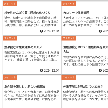
と、その負担が腰や肩に集中し、
ます。糖質は体内でブドウ糖へと分解され
などを引き起こすこともあります。さら
人には、姿勢改善のためのトレー
ダイエット
ダイエット
腰痛や肩こりの原因となるのです
ます。このブドウ糖こそが、筋肉を動かす
に、長期間にわたって高血糖の状態が続く
指導します。パーソナルトレーナ
活で重い物を持ち上げたり、長時
ための直接的なエネルギー源となるので
と、糖尿病などの生活習慣病のリスクを高
は、単に運動を教えるだけではあ
勢で作業したりする際にも、体幹
す。日常生活を送るためにも、そして運動
める可能性も懸念されます。グリセミック
植物性たんぱく質で理想の体づくり
カロリーで健康管理
ん。運動を続けるためのモチベー
重要になります。体幹が弱いと、
をする際にも、糖質は重要な役割を担って
指数を意識した食生活を送ることは、健康
維持もサポートしてくれます。定
近年、健康への意識向上や動物愛護の精
人は生きていくために、そして体
動作で体に大きな負担がかかり、
います。もし糖質が不足すると、体がだる
維持のために重要です。例えば、白米のご
談を行い、目標達成への進捗状況
神、環境問題への関心など、様々な理由か
ためにエネルギーが必要です。こ
スクも高まります。また、体幹は
く感じたり、頭がぼんやりしたり、集中力
飯よりも玄米ご飯、食パンよりも全粒粉パ
たり、悩みを相談したりすること
ら肉や魚、卵、乳製品といった動物性食品
ギーの量を表す単位が、カロリー
ンス感覚を保つ上でも重要な役割
が続かなくなったりすることがあります。
ンを選ぶなど、主食の種類に気を配るだけ
しそうな時にも励まし、前向きな
を口にしない菜食主義を取り入れる人が増
品や飲み物に含まれるエネルギー
います。歩く、走る、跳ぶといっ
運動のパフォーマンスにも影響が出て、十
でも、血糖値の上昇を緩やかにすることが
2024.12.04
202
運動を続けられるように支えてく
えています。菜食主義には様々な段階があ
を動かす際に消費されるエネルギ
な動作から、スポーツなどの複雑
分な力を発揮できなくなってしまいます。
できます。また、食物繊維は糖の吸収を穏
また、食生活などの生活習慣全般
りますが、その中でも、動物由来の食品を
カロリーで表されます。私たちが
で、体幹の安定性が不可欠です。
運動時には、筋肉がより多くのエネルギー
やかにする働きがあるため、野菜や海藻、
ダイエット
ダイエット
もアドバイスを行い、健康的な生
一切摂取しない人々を完全菜食主義者と呼
ためのエネルギー源は、食べ物か
っかりしていれば、バランスを崩
を必要とします。そのため、運動前や運動
きのこなどを積極的に摂ることも大切で
るように総合的にサポートしてく
び、近年特に注目を集めています。このよ
る栄養素です。主に炭水化物、脂
く、転倒防止にもつながります。
中に糖質を摂取することで、パフォーマン
す。さらに、よく噛んで食べることで、消
正しい運動方法を学び、モチベー
うな食生活を送る上で、体の組織を作るの
ぱく質の３つで、これらを三大栄
効果的な有酸素運動のススメ
運動強度とMETs：運動効果を最
場合、体幹の衰えは転倒による骨
スの向上や疲労の軽減につながります。例
化吸収の速度を遅らせることができます。
維持しながら、生活習慣も改善す
に欠かせない栄養素であるたんぱく質をど
びます。これらの栄養素は体内で
大きな怪我に繋がる危険性がある
方法
えば、運動前にバナナやおにぎりなどを食
グリセミック指数は食品の持つ性質の一つ
有酸素運動とは、体の中に蓄えられた糖質
で、目標達成への最短距離を進む
のように補うかは、健康維持のために非常
る過程でエネルギーを放出し、こ
に体幹を鍛えることが大切です。
べて糖質を補給しておくと、運動中のスタ
であり、それだけで食品の良し悪しを判断
や脂肪をエネルギー源として使う運動のこ
きるでしょう。
運動の効果を最大限に高めるには
に重要な課題です。一般的に、肉や魚、
リーという形で数値化されます。
ーニングは、特別な器具や場所を
ミナ維持に役立ちます。また、運動中にス
するものではありません。バランスの良い
とです。 呼吸を通して酸素を体内に取り
った運動の激しさを知ることがと
卵、乳製品といった動物性食品はたんぱく
ロリーとは、水１キログラムの温
ず、自宅で簡単に行えるものがた
ポーツドリンクなどを摂取することで、運
食事を心がけ、健康的な食生活を送りまし
込み、その酸素を使ってエネルギーを作り
です。運動の激しさを数値で表す
質を豊富に含んでいます。そのため、これ
上げるのに必要な熱量のことです
ります。例えば、床に仰向けにな
動中のエネルギー切れを防ぐことができま
ょう。
出します。このエネルギー生成の過程で
法として、「メッツ」と呼ばれる
らの食品を摂取しない完全菜食主義者は、
パッケージに記載されているカロ
曲げてお腹に力を入れる腹筋運動
す。余った糖質はグリコーゲンという形で
2024.12.04
202
は、激しい運動をした際に筋肉に溜まる疲
ります。これは様々な活動での体
意識的に植物性食品から必要な量のたんぱ
通常キロカロリーを指しています
伏せになり、腕とつま先で体を支
肝臓や筋肉に蓄えられます。グリコーゲン
労物質である乳酸などの物質があまり蓄積
比べるのに役立ちます。「メッツ
く質を摂取する必要があります。たんぱく
り、カロリーが高い食品ほど、た
て伏せなどは、体幹を効果的に鍛
は、運動時のエネルギー源としてすぐに利
ダイエット
ダイエット
されないため、比較的楽な強さで長時間続
時の体の酸素消費量を基準として
質は筋肉や臓器、皮膚、髪、爪などを構成
エネルギーを含んでいるというこ
的なトレーニングです。これらの
用できるだけでなく、血糖値を維持するの
けることができます。有酸素運動には様々
１メッツは安静時に使う酸素の量
するだけでなく、酵素やホルモン、免疫物
私たちが健康な毎日を過ごすため
ングは、短時間で効果が期待でき
にも役立ちます。血糖値が安定している
な種類があります。例えば、気軽に始める
す。具体的には、体重１キログラ
魚介類を楽しむ、新しい健康法
体重管理にBMIだけで大丈夫？
質の材料にもなります。不足すると、筋肉
ロリーの摂取と消費のバランスを
忙しい人でも継続しやすいでしょ
と、集中力の維持や精神的な安定にもつな
ことができる歩行や、少し強度を高めた軽
り、１分間に３．５ミリリットル
量の減少や免疫力の低下、貧血、疲労感な
が大切です。摂取カロリーが消費
少しずつでも続けることで、体幹
がります。激しい運動後には、筋肉に蓄え
魚介類を中心とした食事とは、動物性食品
健康診断は、私たちの体の状態を
い駆け足、水の中での全身運動である水
使う量で、これは１時間あたり体
ど様々な不調につながる可能性がありま
を上回ると、余ったエネルギーは
し、健康で快適な生活を送るため
られていたグリコーゲンが枯渇しているた
のうち、鳥獣の肉を摂らずに魚介類を食べ
調べる大切な機会です。その中で
泳、自転車を使った自転車漕ぎなど、どれ
グラムあたり１キロカロリーのエ
す。では、完全菜食主義者はどのようにた
して蓄えられ、体重が増加します
作ることができます。スポーツを
め、運動後の糖質摂取はグリコーゲンの回
る食事法です。野菜や果物、穀物などの植
理は重要な項目の一つです。最近
も代表的な有酸素運動です。これらの運動
を使う量と同じです。つまり、メ
んぱく質を摂取すれば良いのでしょうか。
に、摂取カロリーが消費カロリー
とっても、体幹トレーニングはパ
復を促進し、次の運動への準備を整えるの
物性食品に加えて、魚、貝、エビ、イカな
康への関心が高まり、多くの人々
は、特別な器具や場所を必要とせず、手軽
が大きければ大きいほど、運動の
様々な種類の植物性食品をバランス良く食
と、蓄えられた体脂肪がエネルギ
ンス向上に役立ちます。強い体幹
に役立ちます。適切な量の糖質を摂取する
どを積極的に献立に取り入れます。この食
体重や体型を気にするようになっ
に始めることができるため、多くの人にと
高く、使うエネルギーの量も多く