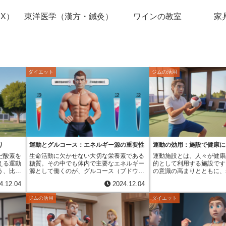
X）
東洋医学（漢方・鍼灸）
ワインの教室
家
ダイエット
ジムの活用
り
運動とグルコース：エネルギー源の重要性
運動の効用：施設で健康に
だ酸素を
生命活動に欠かせない大切な栄養素である
運動施設とは、人々が健康
える運動
糖質。その中でも体内で主要なエネルギー
的として利用する施設です
う、比較
源として働くのが、グルコース（ブドウ
の意識の高まりとともに、
す。代表
糖）です。グルコースは、脳にとって唯一
多くの人々がこれらの施設
4.12.04
2024.12.04
走るこ
のエネルギー源であるため、私達の思考や
す。運動不足の解消や体力
ることな
判断といった脳の働きを維持するために不
んのこと、心の健康にも良
ジムの活用
ダイエット
は、心臓
可欠です。私達が普段口にするご飯やパ
す。日々の暮らしの中で感
吸を活発
ン、果物などに含まれる炭水化物は、体内
や緊張を和らげ、心身のリ
やし、脂
で消化・吸収される過程で最終的にグルコ
らします。また、高血圧や
す。有酸
ースに分解されます。分解されたグルコー
生活習慣病の予防にも効果