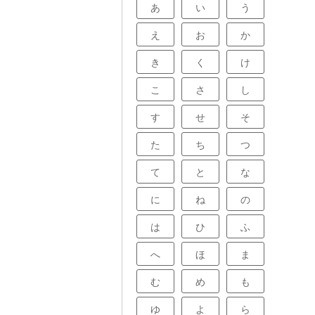
あ
い
う
てましょう。
え
お
か
き
く
け
こ
さ
し
す
せ
そ
た
ち
つ
て
と
な
に
ね
の
は
ひ
ふ
へ
ほ
ま
む
め
も
ゆ
よ
ら