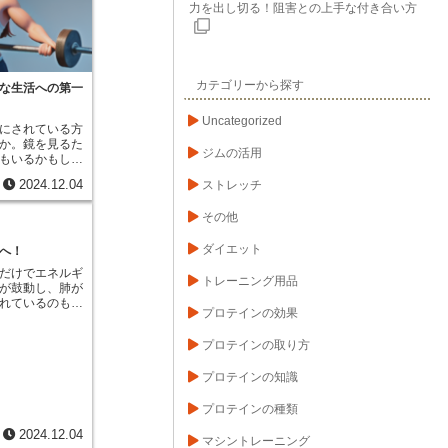
力を出し切る！阻害との上手な付き合い方
活習慣を身につ
送ることができ
様々な種類の運
ます。ランニン
肉を鍛えるため
カテゴリーから探す
す。利用者は自
な生活への第一
、無理なく適切
す。また、運動
Uncategorized
にされている方
の部位を鍛えた
か。鏡を見るた
に合わせて専門
ジムの活用
もいるかもしれ
けることも可能
は、実は種類が
体の状態や体力
2024.12.04
ストレッチ
か。皮膚の下に
効果的な運動方
りにつく内臓脂
勢での運動方法
その他
特に注意が必要
クを減らし、運
見ていきましょ
ことができま
に比べてつきや
ダイエット
た運動計画の作
へ！
いう特徴があり
バイスなど、総
だけでエネルギ
が続くと、あっ
も行っていま
トレーニング用品
が鼓動し、肺が
されてしまいま
康な生活を送る
れているのも、
適切な生活習慣
りつつありま
プロテインの効果
ことです。この
早く落とすこと
ネルギーを基礎
めずに取り組み
プロテインの取り方
ら、車はエンジ
に蓄積される
テリーで時計や
く、健康にも
プロテインの知識
どを動かしてい
。内臓脂肪は活
眠中や安静時で
の脂肪酸を血液
にエネルギーを
プロテインの種類
酸が、様々な病
この基礎代謝
えば、脂肪酸は
2024.12.04
る総エネルギー
マシントレーニング
、血糖値を上昇