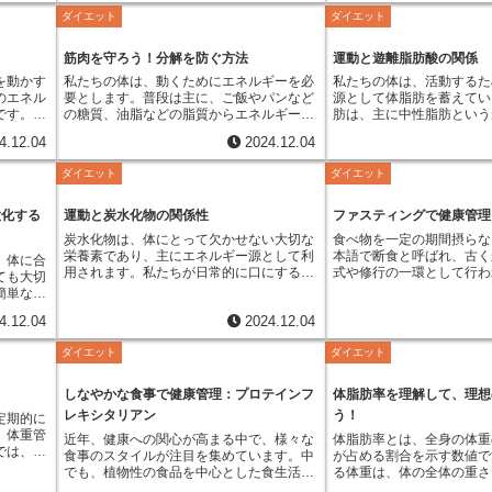
慢性的な
いう基本単位に、キロ（1000倍）を付け
の大部分を占めています。
ル、懸垂5回といった具合に、複数の運動
ニングを
させます。これが続くと、
ダイエット
ダイエット
。日常生
たものです。1キロジュールは約0.24カロ
いほど、じっとしていても
を連続して行います。組み合わせや回数、
ーの役割
が高まります。また、中性
間同じ姿
リーに相当します。つまり、1カロリーは
ルギー量が多いため、太り
運動の順番は毎回変わり、毎回新鮮な気持
りませ
ステロールを増やし、善玉
の強さが
約4.2キロジュールです。キロジュールと
えます。同じような生活を
ちでトレーニングに取り組めます。そのた
筋肉を守ろう！分解を防ぐ方法
運動と遊離脂肪酸の関係
ションの
を減らす働きも持っていま
これらの
いう単位に馴染みがなくても、カロリーと
体質に違いが出る理由の一
め、単調な繰り返しになりがちなトレーニ
期的に面
て、動脈硬化が進み、高血
を動かす
私たちの体は、動くためにエネルギーを必
私たちの体は、活動するた
怪我のリ
の換算値を知っていれば、容易にエネルギ
代謝量の差が挙げられます
ングに飽きてしまう人にもおすすめです。
を確認し
症、心筋梗塞、脳卒中とい
のエネル
要とします。普段は主に、ご飯やパンなど
源として体脂肪を蓄えてい
体のバラ
ー量を把握することができます。日本で
は、年齢、性別、体格、筋
さらに、クロスフィットには競技性が高い
で、挫折
のリスクを高めることに繋
です。食
の糖質、油脂などの脂質からエネルギーを
肪は、主に中性脂肪という
を担って
は、食品のエネルギー表示には、まだカロ
要因に影響を受けます。年
という特徴もあります。世界中で大会が開
気持ちで
脂肪を減らすためには、バ
量も、体
得ています。しかし、激しい運動などで多
中に蓄えられています。中
た基本的
リーが主に用いられています。しかし、国
もに基礎代謝量は低下する
催されており、自分自身の体力向上を目標
4.12.04
2024.12.04
れます。
食事と適度な運動が不可欠
ー量も、
くのエネルギーが必要になったり、食事の
セロールという物質に３つ
な動きま
際的な標準に合わせるため、キロジュール
性に比べて女性の方が一般
とするだけでなく、他者と競い合うことも
について
ジュースなどの糖質を摂り
活動する
間が開きすぎてエネルギーが足りなくなる
ついた構造をしています。
体幹がし
表示も併記されるようになっています。将
は低くなります。また、体
できます。日々のトレーニングの成果を試
ダイエット
ダイエット
活を送れ
注意し、野菜や海藻、きの
ら摂取す
と、体は筋肉を分解してエネルギーを作り
ど、エネルギーが必要にな
しにく
来的には、キロジュール表示が主流になる
基礎代謝量は高く、特に筋
す場として、大会に参加してみるのも良い
れます。
の多い食品を積極的に摂取
質、たん
始めます。これは、カタボリックと呼ばれ
の蓄えられた中性脂肪が分
高齢者の
可能性も考えられます。今のうちからキロ
量に大きく影響します。筋
でしょう。このように、クロスフィットは
ションを
しょう。また、毎日30分
養素と呼
る現象です。筋肉は、たんぱく質からでき
の分解によって、グリセロ
大化する
運動と炭水化物の関係性
ファスティングで健康管理
折などの
ジュールという単位に慣れておくことで、
多くのエネルギーを消費す
体を鍛えるだけでなく、精神的な強さも養
ること
グなどの有酸素運動を取り
分解され
ています。たんぱく質は、アミノ酸という
遊離し、血液中に放出され
ため、特
将来の変更にもスムーズに対応できるでし
が多いほど基礎代謝量が高
うことができます。目標達成に向けて努力
炭水化物は、体にとって欠かせない大切な
食べ物を一定の期間摂らな
ことがで
果的です。さらに、質の良
れがカロ
小さな部品が集まってできています。カタ
脂肪酸は、そのままでは血
体幹トレ
ょう。キロジュールを理解することは、健
基礎代謝量は生まれ持った
することで、自信や忍耐力を高め、心身と
栄養素であり、主にエネルギー源として利
本語で断食と呼ばれ、古く
とることも大切です。睡眠
、体に合
１キロカ
ボリックでは、この筋肉が分解され、アミ
ばれません。そこで、血液
必要とせ
康管理にも役立ちます。食品のエネルギー
るものではなく、生活習慣
もに成長できる、包括的なトレーニング方
用されます。私たちが日常的に口にするご
式や修行の一環として行わ
増進させるホルモンの分泌
ても大切
度を１℃
ノ酸へと変化します。そして、このアミノ
するアルブミンというたん
くさんあ
量をキロジュールで把握することで、一日
も高めることができます。
法と言えるでしょう。
飯、パン、麺類といった主食には、多くの
近年では、健康増進や美容
肪の蓄積に繋がることがあ
簡単な方
。食品の
酸がエネルギー源として使われるのです。
ることで、全身の筋肉や心
り、膝を
にどれだけのエネルギーを摂取しているか
スの取れた食事を規則正し
炭水化物が含まれています。これらの食品
目を集めており、様々な方
肪を減らすことは、健康寿
ものがあ
リーは、
つまり、カタボリックが進むと、せっかく
組織へ運ばれていきます。
や、うつ
を正確に知ることができます。また、運動
運動を継続する、質の高い
4.12.04
2024.12.04
を摂取すると、体内で消化吸収され、最終
います。断食中は、普段エ
に繋がります。今日から生
の動きを
。つま
鍛えた筋肉が減ってしまうのです。筋肉が
は、これらの組織の細胞に
える腕立
による消費エネルギー量もキロジュールで
る、といった日常生活の工
的にはブドウ糖に分解されます。このブド
て使われている糖質の代わ
し、健康的な毎日を送りま
」は安静
くさんの
減ると、基礎代謝も低下します。基礎代謝
ネルギーを作り出す燃料と
える代表
表されることが多いため、消費カロリーと
高めることに繋がります。
ダイエット
ダイエット
ウ糖は、血液によって全身の細胞に運ば
えられた脂肪がエネルギー
います。
とです。
とは、安静時に消費されるエネルギー量の
す。脂肪酸がエネルギーに
トレーニ
摂取カロリーのバランスをより正確に管理
重管理で悩んでいる方はも
れ、体を動かすためのエネルギー源として
ます。このため、脂肪の燃
と同じで
には、カ
ことです。基礎代謝が高いほど、何もして
は、β酸化と呼ばれる複雑
るため、
することができます。日々の食事や運動の
健康な体を維持するために
利用されます。活動的な毎日を送るために
重減少の効果が期待できま
ムあた
しなやかな食事で健康管理：プロテインフ
体脂肪率を理解して、理想
取ること
いなくても多くのエネルギーを消費するの
て行われます。この過程で
う。毎日
計画を立てる際に、キロジュールを意識す
ついて理解を深め、生活習
は、炭水化物から十分なエネルギーを得る
器官を休ませることで、内
の酸素を
カロリー
で、太りにくい体質と言えます。筋肉は、
的に分解され、最終的に多
レキシタリアン
う！
を強化
ることで、健康的な生活を送るための助け
が重要です。
定期的に
ことが重要です。特に、脳はブドウ糖しか
見込める場合もあります。
重１キロ
体脂肪と
脂肪よりも多くのエネルギーを消費するの
が生成されます。脂肪酸は
の土台を
となるでしょう。キロジュールとカロリ
、体重管
エネルギー源として利用することができま
物質が体外へ排出されると
近年、健康への関心が高まる中で、様々な
体脂肪率とは、全身の体重
ネルギー
。反対
で、筋肉が減ると基礎代謝が低下し、痩せ
ー源となるだけでなく、体
する人に
ー、どちらの単位もエネルギー量を表すも
では、健
せん。したがって、炭水化物は脳の働きを
り、体の内側からきれいに
食事のスタイルが注目を集めています。中
が占める割合を示す数値で
ッツの値
を下回る
にくい体質になってしまうのです。一生懸
の保護といった役割も担っ
フォーマ
のです。どちらを使っても問題はありませ
が自分の
維持するためにも必要不可欠なのです。集
されています。しかし、断
でも、植物性の食品を中心とした食生活
る体重は、体の全体の重さ
激しさは
ーとして
命筋力トレーニングをしても、カタボリッ
た、細胞膜の構成成分とし
は、運動
んが、世界の標準であるキロジュールに目
てきまし
中して勉強や仕事に取り組むためにも、炭
ないと健康に悪影響を及ぼ
に、時折、肉や魚を取り入れる「ゆるやか
が、体脂肪率は体の構成要
なりま