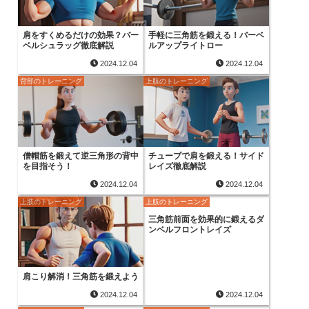
肩をすくめるだけの効果？バー
手軽に三角筋を鍛える！バーベ
ベルシュラッグ徹底解説
ルアップライトロー
2024.12.04
2024.12.04
背部のトレーニング
上肢のトレーニング
僧帽筋を鍛えて逆三角形の背中
チューブで肩を鍛える！サイド
を目指そう！
レイズ徹底解説
2024.12.04
2024.12.04
上肢のトレーニング
上肢のトレーニング
三角筋前面を効果的に鍛えるダ
ンベルフロントレイズ
肩こり解消！三角筋を鍛えよう
2024.12.04
2024.12.04